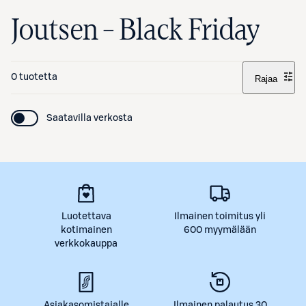
Joutsen – Black Friday
0 tuotetta
Rajaa
Saatavilla verkosta
Luotettava
Ilmainen toimitus yli
kotimainen
600 myymälään
verkkokauppa
Asiakasomistajalle
Ilmainen palautus 30