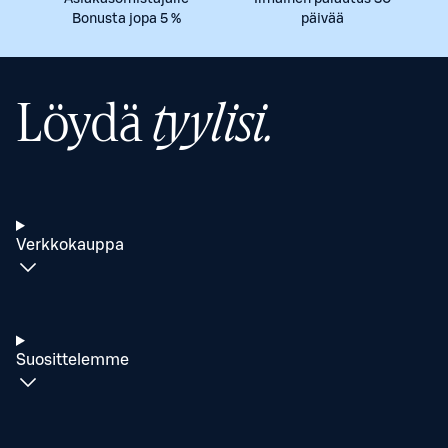
Bonusta jopa 5 %
päivää
Löydä
tyylisi.
Verkkokauppa
Suosittelemme