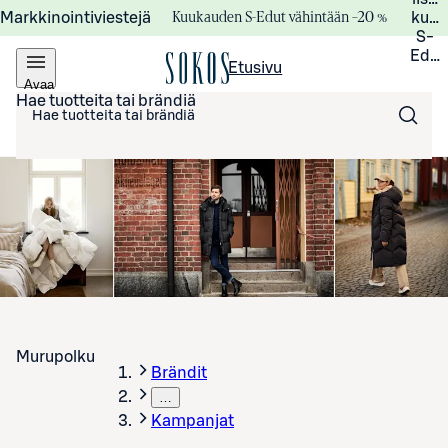
Kuukauden S-Edut vähintään –20 %
Markkinointiviestejä
kuuk
S-
Edui
Etusivu
Avaa
valikko
Hae tuotteita tai brändiä
Murupolku
Brändit
…
Kampanjat