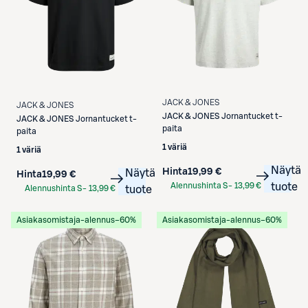
JACK & JONES
JACK & JONES
JACK & JONES
Jornantucket t-
JACK & JONES
Jornantucket t-
paita
paita
1 väriä
1 väriä
Näytä
Hinta
19,99 €
Näytä
Hinta
19,99 €
Alennushinta S-
13,99 €
tuote
Alennushinta S-
13,99 €
tuote
Etukortilla
Etukortilla
Asiakasomistaja-alennus
−60%
Asiakasomistaja-alennus
−60%