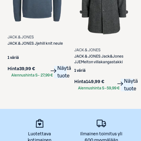
JACK & JONES
JACK & JONES
Jjehill knit neule
JACK & JONES
JACK & JONES
Jack&Jones
1 väriä
JJEMelton villakangastakki
Näytä
Hinta
39,99 €
1 väriä
Alennushinta S-
27,99 €
tuote
Näytä
Hinta
149,99 €
Etukortilla
Alennushinta S-
59,99 €
tuote
Etukortilla
Luotettava
Ilmainen toimitus yli
kotimainen
600 myymälään