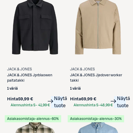
JACK & JONES
JACK & JONES
JACK & JONES
Jprblaowen
JACK & JONES
Jjedover worker
paitatakki
takki
1 väriä
1 väriä
Näytä
Näytä
Hinta
59,99 €
Hinta
69,99 €
Alennushinta S-
41,99 €
tuote
Alennushinta S-
48,99 €
tuote
Etukortilla
Etukortilla
Asiakasomistaja-alennus
−60%
Asiakasomistaja-alennus
−30%