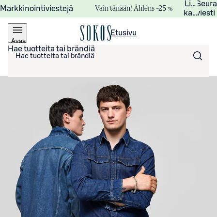
Lisätied
Seur
Vain tänään! Åhléns –25 %
Markkinointiviestejä
kampanj
viesti
Etusivu
Avaa
valikko
Hae tuotteita tai brändiä