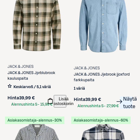
JACK & JONES
JACK & JONES
JACK & JONES
Jprblubrook
JACK & JONES
Jjebrook jjoxford
kauluspaita
farkkupaita
Keskiarvo
5 / 5
,
1 väriä
1 väriä
Hinta
39,99 €
Näytä
Lisää
Hinta
39,99 €
ostoskoriin
Alennushinta S-
15,99 €
Alennushinta S-
27,99 €
tuote
Etukortilla
Etukortilla
Asiakasomistaja-alennus
−30%
Asiakasomistaja-alennus
−60%