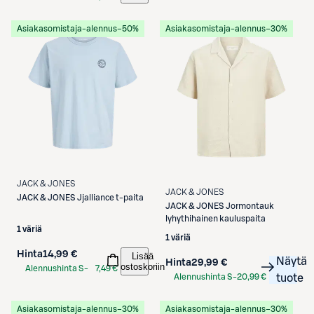
Etukortilla
Asiakasomistaja-alennus
−50%
Asiakasomistaja-alennus
−30%
JACK & JONES
JACK & JONES
JACK & JONES
Jjalliance t-paita
JACK & JONES
Jormontauk
lyhythihainen kauluspaita
1 väriä
1 väriä
Hinta
14,99 €
Lisää
Näytä
Hinta
29,99 €
ostoskoriin
Alennushinta S-
7,49 €
Alennushinta S-
20,99 €
tuote
Etukortilla
Etukortilla
Asiakasomistaja-alennus
−30%
Asiakasomistaja-alennus
−30%