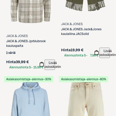
JACK & JONES
JACK & JONES
Jack&Jones
kaulaliina JACSolid
JACK & JONES
JACK & JONES
Jprblubrook
kauluspaita
Hinta
19,99 €
Lisää
1 väriä
ostoskoriin
Alennushinta S-
7,99 €
Etukortilla
Hinta
39,99 €
Lisää
ostoskoriin
Alennushinta S-
15,99 €
Etukortilla
Asiakasomistaja-alennus
−30%
Asiakasomistaja-alennus
−60%