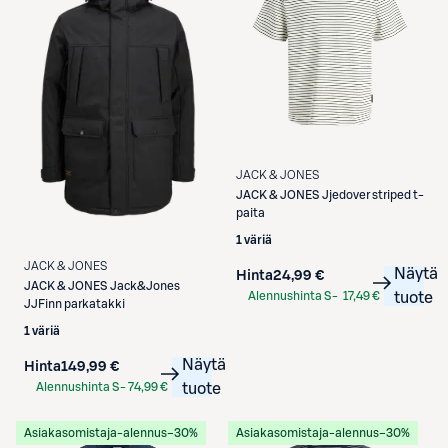
JACK & JONES
JACK & JONES
Jjedover striped t-
paita
1 väriä
JACK & JONES
Näytä
Hinta
24,99 €
JACK & JONES
Jack&Jones
Alennushinta S-
17,49 €
tuote
JJFinn parkatakki
Etukortilla
1 väriä
Näytä
Hinta
149,99 €
Alennushinta S-
74,99 €
tuote
Etukortilla
Asiakasomistaja-alennus
−30%
Asiakasomistaja-alennus
−30%