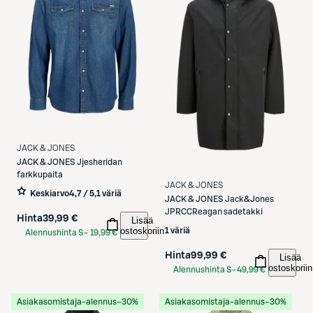
JACK & JONES
JACK & JONES
Jjesheridan
farkkupaita
JACK & JONES
Keskiarvo
4,7 / 5
,
1 väriä
JACK & JONES
Jack&Jones
JPRCCReagan sadetakki
Hinta
39,99 €
Lisää
ostoskoriin
1 väriä
Alennushinta S-
19,99 €
Etukortilla
Hinta
99,99 €
Lisää
ostoskoriin
Alennushinta S-
49,99 €
Etukortilla
Asiakasomistaja-alennus
−30%
Asiakasomistaja-alennus
−30%