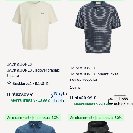
JACK & JONES
JACK & JONES
JACK & JONES
Jjedover graphic
JACK & JONES
Jornantucket
t-paita
neulepikeepaita
Keskiarvo
4 / 5
,
1 väriä
1 väriä
Näytä
Hinta
19,99 €
Hinta
29,99 €
Lisää
Alennushinta S-
13,99 €
tuote
ostoskoriin
Alennushinta S-
20,99 €
Etukortilla
Etukortilla
Asiakasomistaja-alennus
−50%
Asiakasomistaja-alennus
−50%