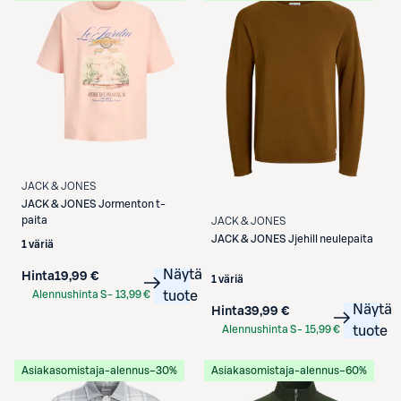
JACK & JONES
JACK & JONES
Jormenton t-
paita
JACK & JONES
JACK & JONES
Jjehill neulepaita
1 väriä
Näytä
Hinta
19,99 €
1 väriä
Alennushinta S-
13,99 €
tuote
Näytä
Hinta
39,99 €
Etukortilla
Alennushinta S-
15,99 €
tuote
Etukortilla
Asiakasomistaja-alennus
−30%
Asiakasomistaja-alennus
−60%