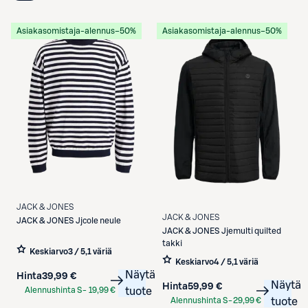
Asiakasomistaja-alennus
−50%
Asiakasomistaja-alennus
−50%
JACK & JONES
JACK & JONES
JACK & JONES
Jjcole neule
JACK & JONES
Jjemulti quilted
takki
Keskiarvo
3 / 5
,
1 väriä
Keskiarvo
4 / 5
,
1 väriä
Näytä
Hinta
39,99 €
Näytä
Hinta
59,99 €
Alennushinta S-
19,99 €
tuote
Alennushinta S-
29,99 €
tuote
Etukortilla