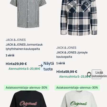
JACK & JONES
JACK & JONES
Jormontauk
JACK & JONES
lyhythihainen kauluspaita
JACK & JONES
Jprrayle
1 väriä
kauluspaita
Näytä
1 väriä
Hinta
29,99 €
Alennushinta S-
20,99 €
tuote
Hinta
59,99 €
Lisää
Etukortilla
ostoskoriin
Alennushinta S-
23,99 €
Etukortilla
Asiakasomistaja-alennus
−30%
Asiakasomistaja-alennus
−30%