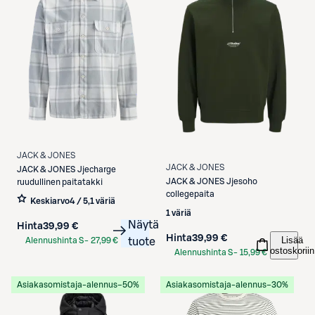
JACK & JONES
JACK & JONES
JACK & JONES
Jjecharge
JACK & JONES
Jjesoho
ruudullinen paitatakki
collegepaita
Keskiarvo
4 / 5
,
1 väriä
1 väriä
Näytä
Hinta
39,99 €
Hinta
39,99 €
Lisää
Alennushinta S-
27,99 €
tuote
ostoskoriin
Alennushinta S-
15,99 €
Etukortilla
Etukortilla
Asiakasomistaja-alennus
−50%
Asiakasomistaja-alennus
−30%