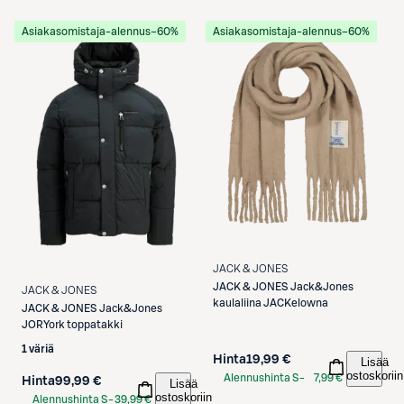
Etukortilla
Asiakasomistaja-alennus
−60%
Asiakasomistaja-alennus
−60%
JACK & JONES
JACK & JONES
Jack&Jones
JACK & JONES
kaulaliina JACKelowna
JACK & JONES
Jack&Jones
JORYork toppatakki
1 väriä
Hinta
19,99 €
Lisää
ostoskoriin
Alennushinta S-
7,99 €
Hinta
99,99 €
Lisää
Etukortilla
ostoskoriin
Alennushinta S-
39,99 €