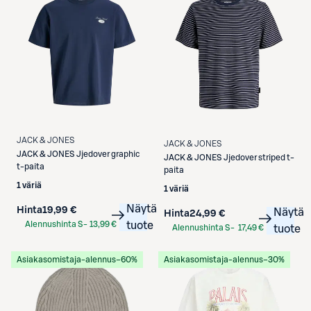
JACK & JONES
JACK & JONES
JACK & JONES
Jjedover graphic
JACK & JONES
Jjedover striped t-
t-paita
paita
1 väriä
1 väriä
Näytä
Hinta
19,99 €
Näytä
Hinta
24,99 €
Alennushinta S-
13,99 €
tuote
Alennushinta S-
17,49 €
tuote
Etukortilla
Etukortilla
Asiakasomistaja-alennus
−60%
Asiakasomistaja-alennus
−30%