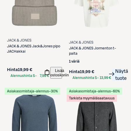
JACK & JONES
JACK & JONES
JACK & JONES
Jack&Jones pipo
JACK & JONES
Jormenton t-
JACHakkai
paita
1 väriä
Hinta
19,99 €
Lisää
Näytä
Hinta
19,99 €
ostoskoriin
Alennushinta S-
7,99 €
Alennushinta S-
13,99 €
tuote
Etukortilla
Etukortilla
Asiakasomistaja-alennus
−30%
Asiakasomistaja-alennus
−60%
Tarkista myymäläsaatavuus