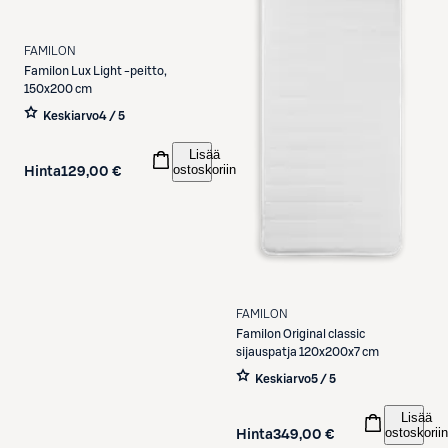
FAMILON
Familon
Lux Light -peitto,
150x200 cm
Keskiarvo
4 / 5
Lisää
ostoskoriin
Hinta
129,00 €
FAMILON
Familon
Original classic
sijauspatja 120x200x7 cm
Keskiarvo
5 / 5
Lisää
ostoskoriin
Hinta
349,00 €