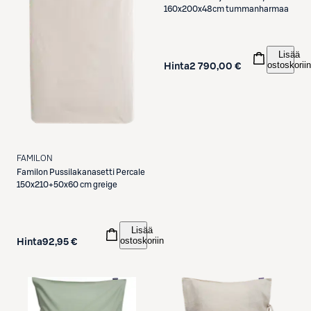
160x200x48cm tummanharmaa
Lisää
ostoskoriin
Hinta
2 790,00 €
FAMILON
Familon
Pussilakanasetti Percale
150x210+50x60 cm greige
Lisää
ostoskoriin
Hinta
92,95 €