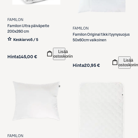
FAMILON
Familon
Ultra päiväpeite
FAMILON
200x260 cm
Familon
Original tikki tyynysuojus
Keskiarvo
5 / 5
50x60cm valkoinen
Lisää
ostoskoriin
Hinta
145,00 €
Lisää
ostoskoriin
Hinta
20,95 €
FAMILON