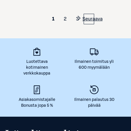
1
2
3
Seuraava
Luotettava
Ilmainen toimitus yli
kotimainen
600 myymälään
verkkokauppa
Asiakasomistajalle
Ilmainen palautus 30
Bonusta jopa 5 %
päivää