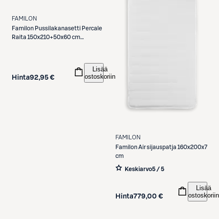
FAMILON
Familon
Pussilakanasetti Percale
Raita 150x210+50x60 cm
valkoinen/greige
Lisää
ostoskoriin
Hinta
92,95 €
FAMILON
Familon
Air sijauspatja 160x200x7
cm
Keskiarvo
5 / 5
Lisää
ostoskoriin
Hinta
779,00 €