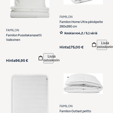
FAMILON
Familon
Home Ultra päiväpeite
260x260 cm
FAMILON
Keskiarvo
4,2 / 5
,
1 väriä
Familon
Pussilakanasetti
Valkoinen
Lisää
ostoskoriin
Hinta
175,00 €
Lisää
ostoskoriin
Hinta
96,95 €
FAMILON
Familon
Outlast peitto