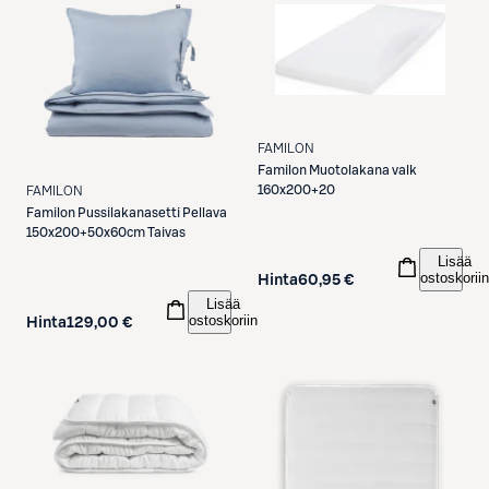
FAMILON
Familon
Muotolakana valk
160x200+20
FAMILON
Familon
Pussilakanasetti Pellava
150x200+50x60cm Taivas
Lisää
ostoskoriin
Hinta
60,95 €
Lisää
ostoskoriin
Hinta
129,00 €