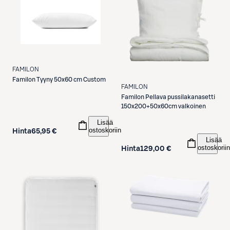
FAMILON
Familon
Tyyny 50x60 cm Custom
FAMILON
Familon
Pellava pussilakanasetti
150x200+50x60cm valkoinen
Lisää
ostoskoriin
Hinta
65,95 €
Lisää
ostoskoriin
Hinta
129,00 €