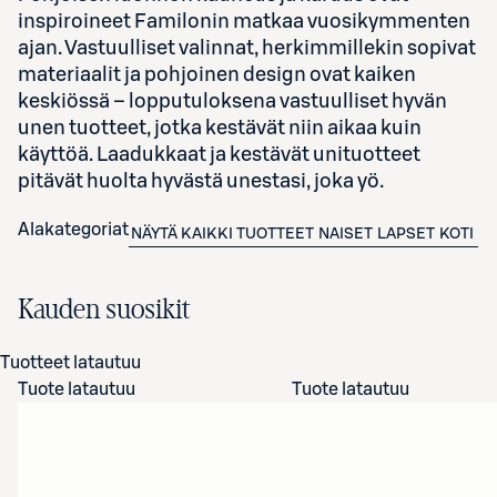
inspiroineet Familonin matkaa vuosikymmenten
ajan. Vastuulliset valinnat, herkimmillekin sopivat
materiaalit ja pohjoinen design ovat kaiken
keskiössä – lopputuloksena vastuulliset hyvän
unen tuotteet, jotka kestävät niin aikaa kuin
käyttöä. Laadukkaat ja kestävät unituotteet
pitävät huolta hyvästä unestasi, joka yö.
Alakategoriat
NÄYTÄ KAIKKI TUOTTEET
NAISET
LAPSET
KOTI
IN
Kauden suosikit
Tuotteet latautuu
Tuote latautuu
Tuote latautuu