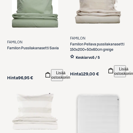
FAMILON
FAMILON
Familon
Pellava pussilakanasetti
Familon
Pussilakanasetti Savia
150x200+50x60cm greige
Keskiarvo
5 / 5
Lisää
Lisää
ostoskoriin
Hinta
129,00 €
ostoskoriin
Hinta
96,95 €