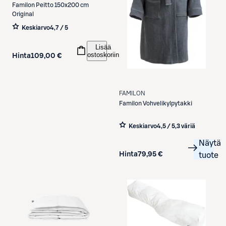
Familon
Peitto 150x200 cm
Original
Keskiarvo
4,7 / 5
Lisää
ostoskoriin
Hinta
109,00 €
FAMILON
Familon
Vohvelikylpytakki
Keskiarvo
4,5 / 5
,
3 väriä
Näytä
Hinta
79,95 €
tuote