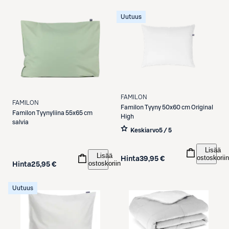
Uutuus
FAMILON
FAMILON
Familon
Tyyny 50x60 cm Original
Familon
Tyynyliina 55x65 cm
High
salvia
Keskiarvo
5 / 5
Lisää
Lisää
ostoskoriin
Hinta
39,95 €
ostoskoriin
Hinta
25,95 €
Uutuus