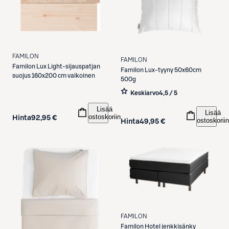
FAMILON
FAMILON
Familon
Lux Light-sijauspatjan
Familon
Lux-tyyny 50x60cm
suojus 160x200 cm valkoinen
500g
Keskiarvo
4,5 / 5
Lisää
Lisää
ostoskoriin
Hinta
92,95 €
ostoskoriin
Hinta
49,95 €
FAMILON
Familon
Hotel jenkkisänky