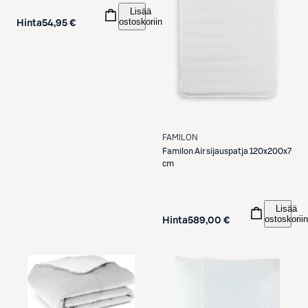
Lisää
ostoskoriin
Hinta
54,95 €
FAMILON
Familon
Air sijauspatja 120x200x7
cm
Lisää
ostoskoriin
Hinta
589,00 €