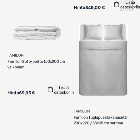
Lisää
ostoskoriin
Hinta
849,00 €
FAMILON
Familon
Softy peitto 150x200 cm
valkoinen
Lisää
ostoskoriin
Hinta
69,95 €
FAMILON
Familon
Tuplapussilakanasetti
230x220 / 55x65 cm harmaa