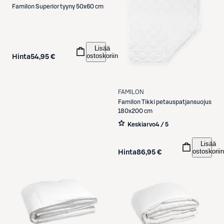
Familon
Superior tyyny 50x60 cm
Lisää
ostoskoriin
Hinta
54,95 €
FAMILON
Familon
Tikki petauspatjansuojus
180x200 cm
Keskiarvo
4 / 5
Lisää
ostoskoriin
Hinta
86,95 €