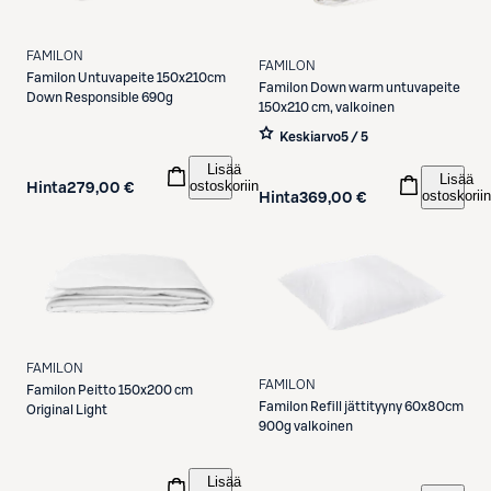
FAMILON
FAMILON
Familon
Untuvapeite 150x210cm
Familon
Down warm untuvapeite
Down Responsible 690g
150x210 cm, valkoinen
Keskiarvo
5 / 5
Lisää
Lisää
ostoskoriin
Hinta
279,00 €
ostoskoriin
Hinta
369,00 €
FAMILON
FAMILON
Familon
Peitto 150x200 cm
Familon
Refill jättityyny 60x80cm
Original Light
900g valkoinen
Lisää