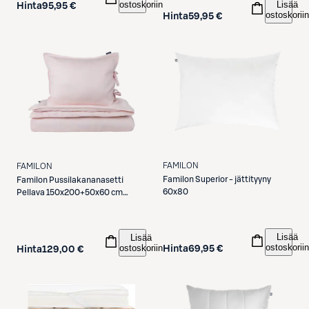
Lisää
ostoskoriin
Hinta
95,95 €
ostoskoriin
Hinta
59,95 €
FAMILON
FAMILON
Familon
Superior - jättityyny
Familon
Pussilakananasetti
60x80
Pellava 150x200+50x60 cm
puuteri
Lisää
Lisää
ostoskoriin
ostoskoriin
Hinta
69,95 €
Hinta
129,00 €