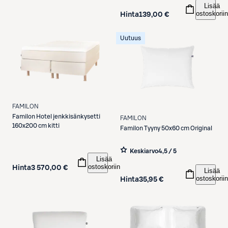
Lisää
ostoskoriin
Hinta
139,00 €
Uutuus
FAMILON
Familon
Hotel jenkkisänkysetti
FAMILON
160x200 cm kitti
Familon
Tyyny 50x60 cm Original
Keskiarvo
4,5 / 5
Lisää
ostoskoriin
Hinta
3 570,00 €
Lisää
ostoskoriin
Hinta
35,95 €