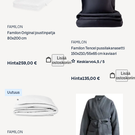
FAMILON
Familon
Original joustinpatja
80x200 cm
FAMILON
Familon
Tencel pussilakanasetti
150x210/55x65 cm kaviaari
Lisää
Keskiarvo
4,5 / 5
ostoskoriin
Hinta
259,00 €
Lisää
ostoskoriin
Hinta
135,00 €
Uutuus
FAMILON