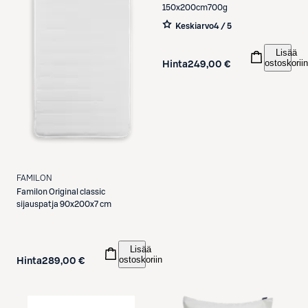
150x200cm700g
Keskiarvo
4 / 5
Lisää
ostoskoriin
Hinta
249,00 €
FAMILON
Familon
Original classic
sijauspatja 90x200x7 cm
Lisää
ostoskoriin
Hinta
289,00 €