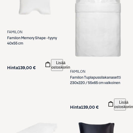
FAMILON
Familon
Memory Shape -tyyny
40x55 cm
Lisää
ostoskoriin
Hinta
139,00 €
FAMILON
Familon
Tuplapussilakanasetti
230x220 / 55x65 cm valkoinen
Lisää
ostoskoriin
Hinta
139,00 €