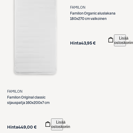
FAMILON
Familon
Organic aluslakana
180x270 cm valkoinen
Lisää
ostoskoriin
Hinta
43,95 €
FAMILON
Familon
Original classic
sijauspatja 160x200x7 cm
Lisää
ostoskoriin
Hinta
449,00 €