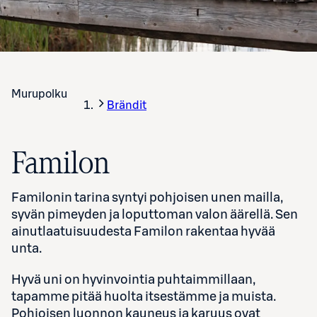
Murupolku
Brändit
Familon
Familonin tarina syntyi pohjoisen unen mailla,
syvän pimeyden ja loputtoman valon äärellä. Sen
ainutlaatuisuudesta Familon rakentaa hyvää
unta.
Hyvä uni on hyvinvointia puhtaimmillaan,
tapamme pitää huolta itsestämme ja muista.
Pohjoisen luonnon kauneus ja karuus ovat