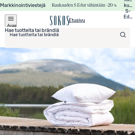
Kuukauden S-Edut vähintään –20 %
Markkinointiviestejä
kuuk
S-
Edui
Etusivu
Avaa
valikko
Hae tuotteita tai brändiä