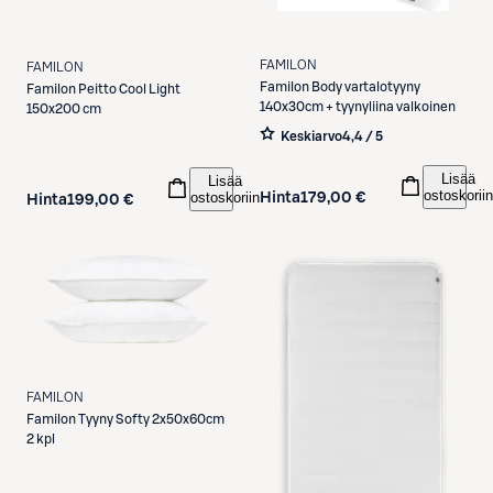
FAMILON
FAMILON
Familon
Body vartalotyyny
Familon
Peitto Cool Light
140x30cm + tyynyliina valkoinen
150x200 cm
Keskiarvo
4,4 / 5
Lisää
Lisää
ostoskoriin
ostoskoriin
Hinta
179,00 €
Hinta
199,00 €
FAMILON
Familon
Tyyny Softy 2x50x60cm
2 kpl