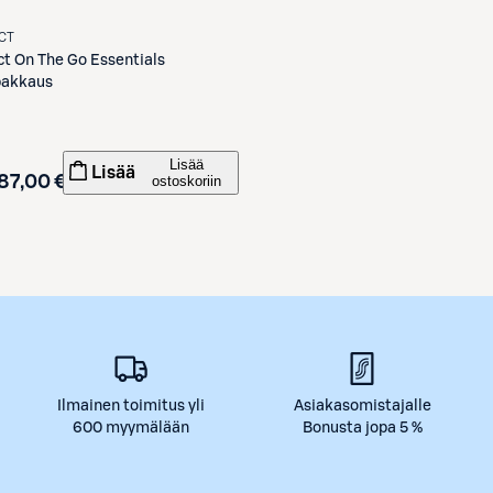
CT
ct
On The Go Essentials
akkaus
Lisää
Lisää
87,00 €
ostoskoriin
Ilmainen toimitus yli
Asiakasomistajalle
600 myymälään
Bonusta jopa 5 %