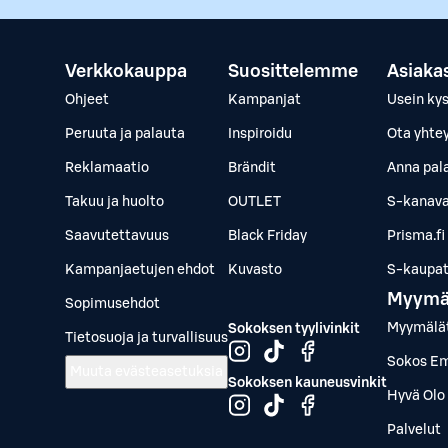
Verkkokauppa
Suosittelemme
Asiaka
Ohjeet
Kampanjat
Usein ky
Peruuta ja palauta
Inspiroidu
Ota yhte
Reklamaatio
Brändit
Anna pal
Takuu ja huolto
OUTLET
S-kanava
Saavutettavuus
Black Friday
Prisma.fi
Kampanjaetujen ehdot
Kuvasto
S-kaupat.
Myymä
Sopimusehdot
Myymälä
Sokoksen tyylivinkit
Tietosuoja ja turvallisuus
Sokos Em
Muuta evästeasetuksia
Sokoksen kauneusvinkit
Hyvä Olo 
Palvelut