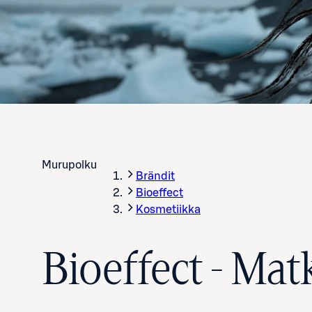
Murupolku
Brändit
Bioeffect
Kosmetiikka
Bioeffect - Mat