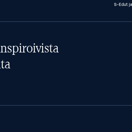
S-Edut j
nspiroivista
ta