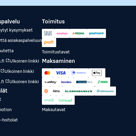
spalvelu
Toimitus
sytyt kysymykset
yttä asiakaspalveluun
autetta
Toimitustavat
Maksaminen
.fi
Ulkoinen linkki
Ulkoinen linkki
fi
Ulkoinen linkki
lät
t
otion
Maksutavat
-hoitolat