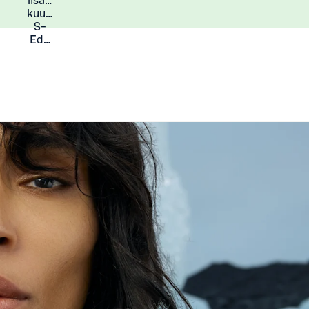
lisää
Lisätietoja
kuukauden
S-
Eduista