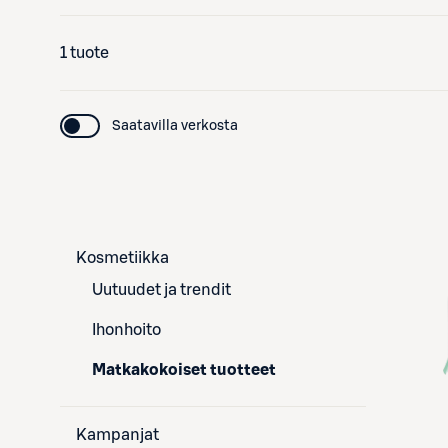
1 tuote
Saatavilla verkosta
Kosmetiikka
Uutuudet ja trendit
Ihonhoito
Matkakokoiset tuotteet
Kampanjat