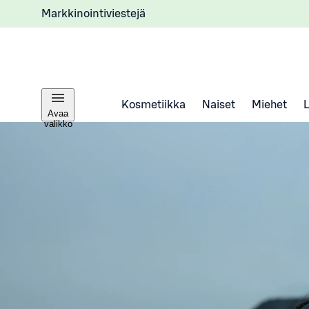
Markkinointiviestejä
Kosmetiikka
Naiset
Miehet
Avaa
valikko