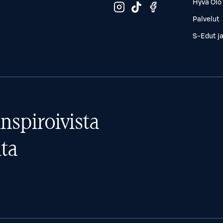
Hyvä Olo 
Palvelut
S-Edut j
nspiroivista
ta