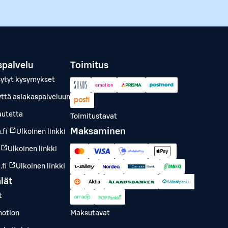
spalvelu
Toimitus
sytyt kysymykset
yttä asiakaspalveluun
autetta
Toimitustavat
Maksaminen
.fi
Ulkoinen linkki
Ulkoinen linkki
fi
Ulkoinen linkki
lät
t
otion
Maksutavat