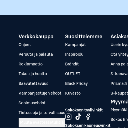
Verkkokauppa
Suosittelemme
Asiaka
Ohjeet
Kampanjat
Usein ky
Peruuta ja palauta
Inspiroidu
Ota yhte
Reklamaatio
Brändit
Anna pal
Takuu ja huolto
OUTLET
S-kanava
Saavutettavuus
Black Friday
Prisma.fi
Kampanjaetujen ehdot
Kuvasto
S-kaupat.
Myymä
Sopimusehdot
Myymälä
Sokoksen tyylivinkit
Tietosuoja ja turvallisuus
Sokos Em
Muuta evästeasetuksia
Sokoksen kauneusvinkit