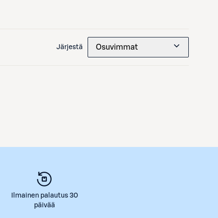
Osuvimmat
Järjestä
Ilmainen palautus 30
päivää