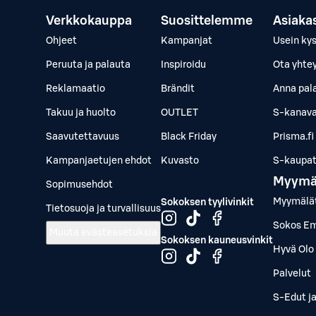
Verkkokauppa
Suosittelemme
Asiaka
Ohjeet
Kampanjat
Usein ky
Peruuta ja palauta
Inspiroidu
Ota yhte
Reklamaatio
Brändit
Anna pal
Takuu ja huolto
OUTLET
S-kanava
Saavutettavuus
Black Friday
Prisma.fi
Kampanjaetujen ehdot
Kuvasto
S-kaupat.
Myymä
Sopimusehdot
Myymälä
Sokoksen tyylivinkit
Tietosuoja ja turvallisuus
Sokos Em
Muuta evästeasetuksia
Sokoksen kauneusvinkit
Hyvä Olo 
Palvelut
S-Edut j