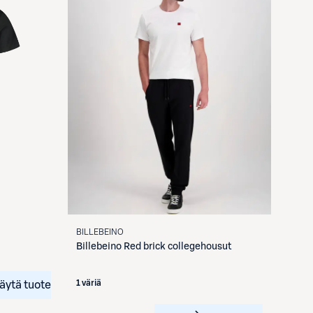
BILLEBEINO
Billebeino
Red brick collegehousut
1 väriä
äytä tuote