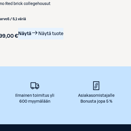
ino
Red brick collegehousut
iarvo
5 / 5
,
1 väriä
Näytä
Näytä tuote
99,00 €
Ilmainen toimitus yli
Asiakasomistajalle
600 myymälään
Bonusta jopa 5 %