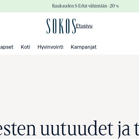
Kuukauden S-Edut vähintään –20 %
Etusivu
Lapset
Koti
Hyvinvointi
Kampanjat
esten uutuudet ja 