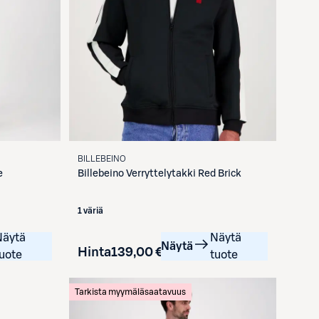
BILLEBEINO
e
Billebeino
Verryttelytakki Red Brick
1 väriä
Näytä
Näytä
Näytä
Hinta
139,00 €
uote
tuote
Tarkista myymäläsaatavuus