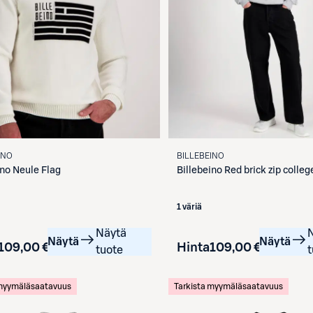
INO
BILLEBEINO
ino
Neule Flag
Billebeino
Red brick zip colleg
1 väriä
Näytä
Näytä
Näytä
109,00 €
Hinta
109,00 €
tuote
t
 myymäläsaatavuus
Tarkista myymäläsaatavuus