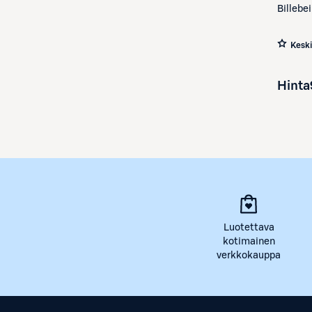
Billebe
Kesk
Hinta
Luotettava
kotimainen
verkkokauppa