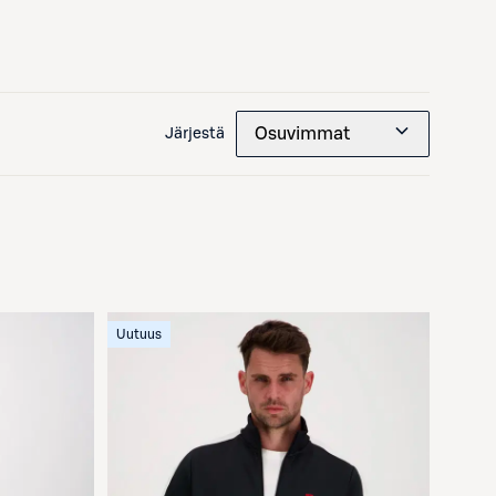
Osuvimmat
Järjestä
Uutuus