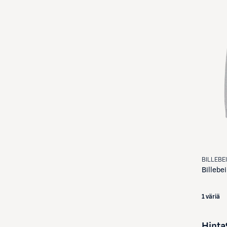
BILLEBE
Billebe
1 väriä
Hinta