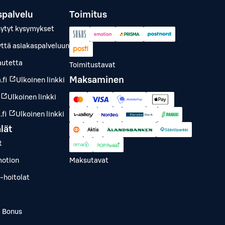
spalvelu
Toimitus
sytyt kysymykset
yttä asiakaspalveluun
autetta
Toimitustavat
Maksaminen
.fi
Ulkoinen linkki
Ulkoinen linkki
fi
Ulkoinen linkki
lät
t
otion
Maksutavat
-hoitolat
a Bonus