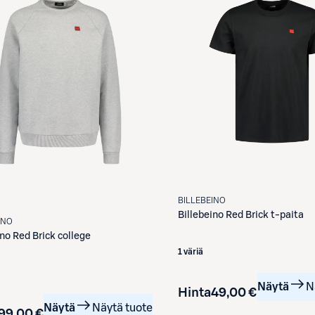
BILLEBEINO
Billebeino
Red Brick t-paita
INO
ino
Red Brick college
1 väriä
Näytä
N
Hinta
49,00 €
Näytä
Näytä tuote
99,00 €