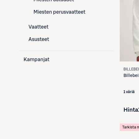
Miesten perusvaatteet
Vaatteet
Asusteet
Kampanjat
BILLEBE
Billebe
1 väriä
Hinta
Tarkista