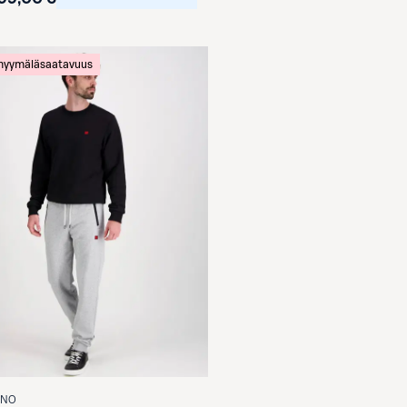
 myymäläsaatavuus
INO