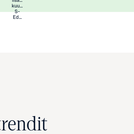
lisää
Lisätietoja
kuukauden
S-
Eduista
trendit