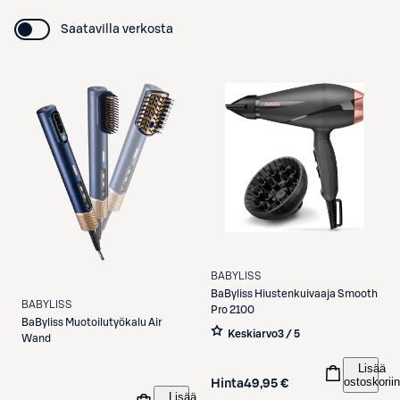
Saatavilla verkosta
BABYLISS
BaByliss
Hiustenkuivaaja Smooth
BABYLISS
Pro 2100
BaByliss
Muotoilutyökalu Air
Keskiarvo
3 / 5
Wand
Lisää
ostoskoriin
Hinta
49,95 €
Lisää