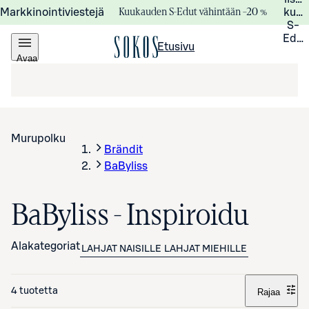
Kuukauden S-Edut vähintään –20 %
Markkinointiviestejä
kuuk
S-
Edui
Etusivu
Avaa
valikko
Murupolku
Brändit
BaByliss
BaByliss - Inspiroidu
Alakategoriat
LAHJAT NAISILLE
LAHJAT MIEHILLE
4 tuotetta
Rajaa