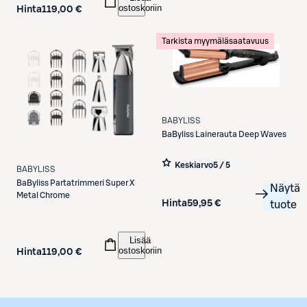
ostoskoriin
Hinta
119,00 €
Tarkista myymäläsaatavuus
BABYLISS
BaByliss
Lainerauta Deep Waves
Keskiarvo
5 / 5
BABYLISS
BaByliss
Partatrimmeri Super X
Näytä
Metal Chrome
Hinta
59,95 €
tuote
Lisää
ostoskoriin
Hinta
119,00 €