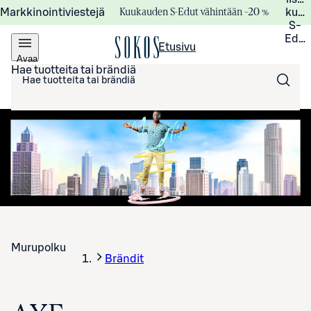
Kuukauden S-Edut vähintään –20 %
Markkinointiviestejä
kuuk
S-
Edui
Etusivu
Avaa
valikko
Hae tuotteita tai brändiä
Murupolku
Brändit