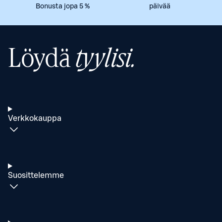
Bonusta jopa 5 %
päivää
Löydä
tyylisi.
Verkkokauppa
Suosittelemme