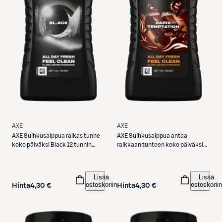
AXE
AXE
AXE
Suihkusaippua raikas tunne
AXE
Suihkusaippua antaa
koko päiväksi Black 12 tunnin
raikkaan tunteen koko päiväksi
vastustamaton tuoksu 250 ml
Dark Temptation 12 tunnin
vastustamaton tuoksu 250 ml
Lisää
Lisää
ostoskoriin
ostoskoriin
Hinta
4,30 €
Hinta
4,30 €