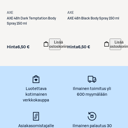
AXE
AXE
AXE
48h Dark Temptation Body
AXE
48h Black Body Spray 150 ml
Spray 150 ml
Lisää
Lisää
ostoskoriin
ostoskoriin
Hinta
6,50 €
Hinta
6,50 €
Luotettava
Ilmainen toimitus yli
kotimainen
600 myymälään
verkkokauppa
Asiakasomistajalle
Ilmainen palautus 30