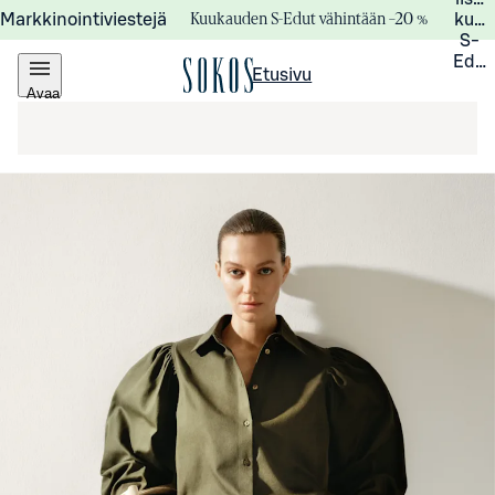
Kuukauden S-Edut vähintään –20 %
Markkinointiviestejä
kuuk
S-
Edui
Etusivu
Avaa
valikko