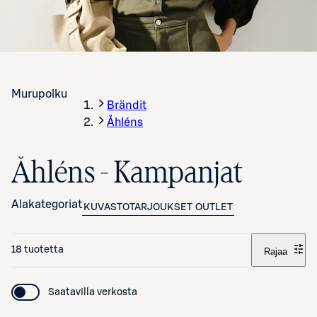
Murupolku
Brändit
Åhléns
Åhléns - Kampanjat
Alakategoriat
KUVASTOTARJOUKSET
OUTLET
18 tuotetta
Rajaa
Saatavilla verkosta