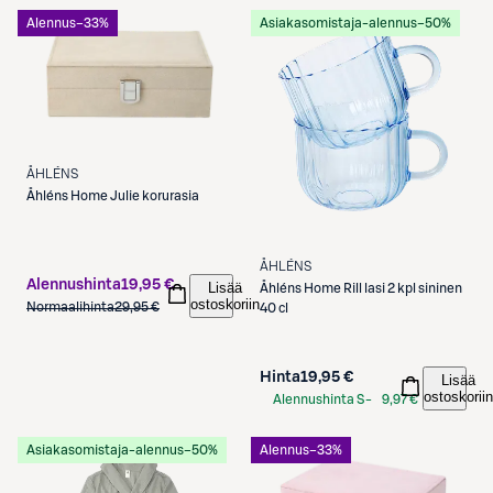
Alennus
−33%
Asiakasomistaja-alennus
−50%
ÅHLÉNS
Åhléns
Home Julie korurasia
ÅHLÉNS
Alennushinta
19,95 €
Lisää
Åhléns
Home Rill lasi 2 kpl sininen
ostoskoriin
Normaalihinta
29,95 €
40 cl
Hinta
19,95 €
Lisää
ostoskoriin
Alennushinta S-
9,97 €
Etukortilla
Asiakasomistaja-alennus
−50%
Alennus
−33%