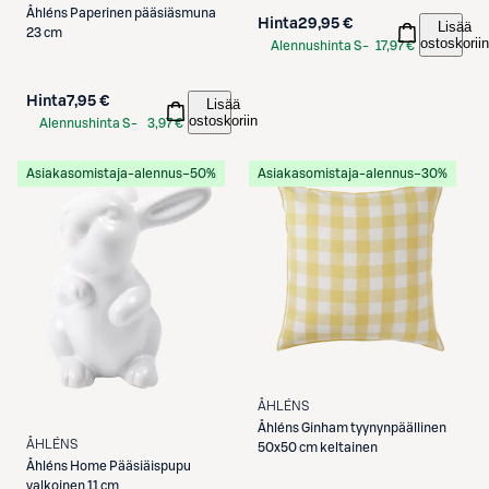
Åhléns
Paperinen pääsiäsmuna
Hinta
29,95 €
Lisää
23 cm
ostoskoriin
Alennushinta S-
17,97 €
Etukortilla
Hinta
7,95 €
Lisää
ostoskoriin
Alennushinta S-
3,97 €
Etukortilla
Asiakasomistaja-alennus
−50%
Asiakasomistaja-alennus
−30%
ÅHLÉNS
Åhléns
Ginham tyynynpäällinen
ÅHLÉNS
50x50 cm keltainen
Åhléns
Home Pääsiäispupu
valkoinen 11 cm