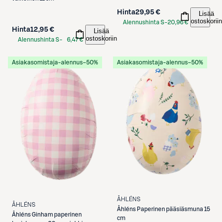
Hinta
29,95 €
Lisää
ostoskoriin
Alennushinta S-
20,96 €
Hinta
12,95 €
Lisää
Etukortilla
ostoskoriin
Alennushinta S-
6,47 €
Etukortilla
Asiakasomistaja-alennus
−50%
Asiakasomistaja-alennus
−50%
ÅHLÉNS
ÅHLÉNS
Åhléns
Paperinen pääsiäsmuna 15
Åhléns
Ginham paperinen
cm