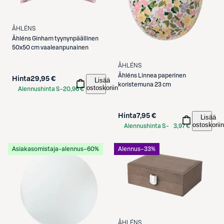
ÅHLÉNS
Åhléns
Ginham tyynynpäällinen
50x50 cm vaaleanpunainen
ÅHLÉNS
Åhléns
Linnea paperinen
Hinta
29,95 €
Lisää
koristemuna 23 cm
ostoskoriin
Alennushinta S-
20,96 €
Etukortilla
Hinta
7,95 €
Lisää
ostoskoriin
Alennushinta S-
3,97 €
Etukortilla
Asiakasomistaja-alennus
−60%
Alennus
−33%
ÅHLÉNS