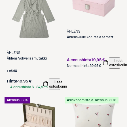
ÅHLÉNS
Åhléns
Julie korurasia sametti
ÅHLÉNS
Åhléns
Vohveliaamutakki
Alennushinta
19,95 €
Lisää
ostoskoriin
Normaalihinta
29,95 €
1 väriä
Hinta
49,95 €
Lisää
ostoskoriin
Alennushinta S-
24,97 €
Etukortilla
Alennus
−33%
Asiakasomistaja-alennus
−30%