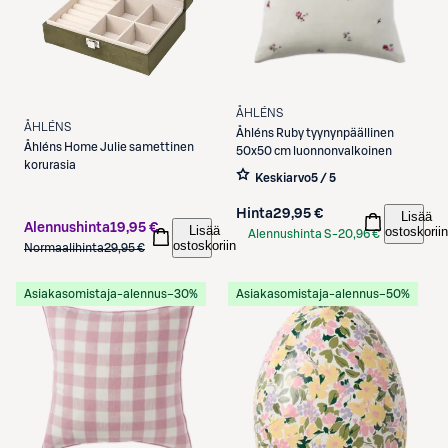
ÅHLÉNS
ÅHLÉNS
Åhléns
Ruby tyynynpäällinen
Åhléns
Home Julie samettinen
50x50 cm luonnonvalkoinen
korurasia
Keskiarvo
5 / 5
Hinta
29,95 €
Lisää
Alennushinta
19,95 €
Lisää
ostoskoriin
Alennushinta S-
20,96 €
ostoskoriin
Normaalihinta
29,95 €
Etukortilla
Asiakasomistaja-alennus
−30%
Asiakasomistaja-alennus
−50%