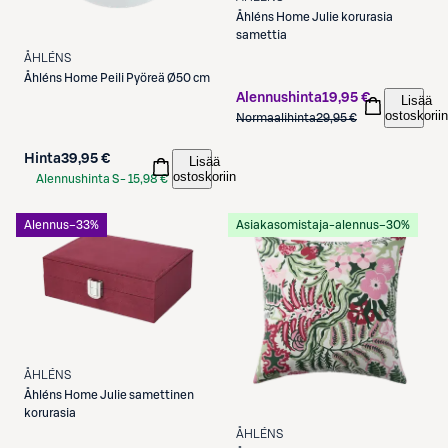
Åhléns
Home Julie korurasia
samettia
ÅHLÉNS
Åhléns
Home Peili Pyöreä Ø50 cm
Alennushinta
19,95 €
Lisää
ostoskoriin
Normaalihinta
29,95 €
Hinta
39,95 €
Lisää
ostoskoriin
Alennushinta S-
15,98 €
Etukortilla
Alennus
−33%
Asiakasomistaja-alennus
−30%
ÅHLÉNS
Åhléns
Home Julie samettinen
korurasia
ÅHLÉNS