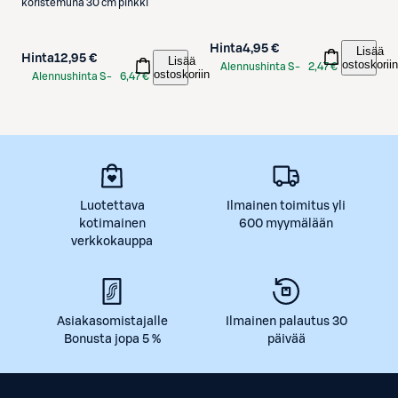
koristemuna 30 cm pinkki
Hinta
4,95 €
Lisää
Hinta
12,95 €
Lisää
ostoskoriin
Alennushinta S-
2,47 €
ostoskoriin
Alennushinta S-
6,47 €
Etukortilla
Etukortilla
Luotettava
Ilmainen toimitus yli
kotimainen
600 myymälään
verkkokauppa
Asiakasomistajalle
Ilmainen palautus 30
Bonusta jopa 5 %
päivää