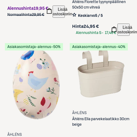
Åhléns
Florette tyynynpäällinen
50x50 cm vihreä
Alennushinta
19,95 €
Lisää
ostoskoriin
Normaalihinta
29,95 €
Keskiarvo
5 / 5
Hinta
24,95 €
Lisää
ostoskoriin
Alennushinta S-
17,46 €
Etukortilla
Asiakasomistaja-alennus
−50%
Asiakasomistaja-alennus
−40%
ÅHLÉNS
Åhléns
Ella parvekelaatikko 30cm
beige
ÅHLÉNS