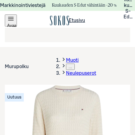
Kuukauden S-Edut vähintään –20 %
Markkinointiviestejä
kuuk
S-
Edui
Etusivu
Avaa
valikko
Muoti
Murupolku
…
Neulepuserot
Uutuus