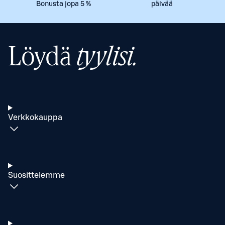
Bonusta jopa 5 %
päivää
Löydä
tyylisi.
Verkkokauppa
Suosittelemme