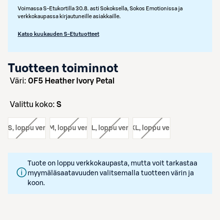
Voimassa S-Etukortilla 30.8. asti Sokoksella, Sokos Emotionissa ja
verkkokaupassa kirjautuneille asiakkaille.
Katso kuukauden S-Etutuotteet
Tuotteen toiminnot
väri:
0F5 Heather Ivory Petal
Valittu koko:
S
ko:
S
, loppu verkosta
koko:
M
, loppu verkosta
koko:
L
, loppu verkosta
koko:
XL
, loppu verkosta
Tuote on loppu verkkokaupasta, mutta voit tarkastaa
myymäläsaatavuuden valitsemalla tuotteen värin ja
koon.