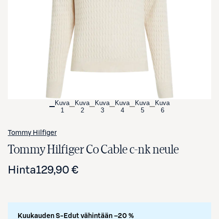
Avaa tuotekuva suurennettuna
Kuva
Kuva
Kuva
Kuva
Kuva
Kuva
1
2
3
4
5
6
Tommy Hilfiger
Tommy Hilfiger Co Cable c-nk neule
Hinta
129,90 €
Kuukauden S-Edut vähintään –20 %