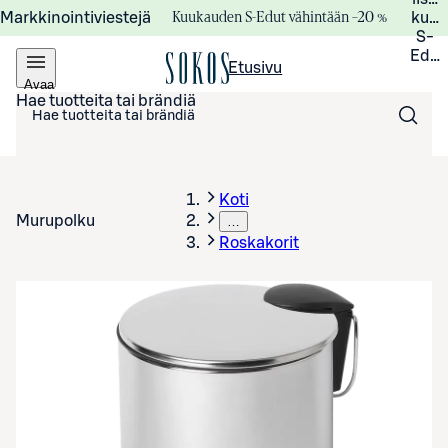
Kuukauden S-Edut vähintään –20 %
Markkinointiviestejä
kuuk
S-
Edui
Etusivu
Avaa
valikko
Hae tuotteita tai brändiä
Koti
Murupolku
…
Roskakorit