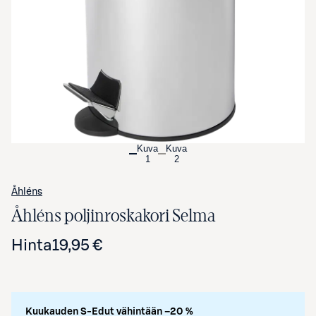
Avaa tuotekuva suurennettuna
Kuva
Kuva
1
2
Åhléns
Åhléns poljinroskakori Selma
Hinta
19,95 €
Kuukauden S-Edut vähintään –20 %