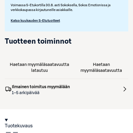
Voimassa S-Etukortilla 30.8. asti Sokoksella, Sokos Emotionissa ja
verkkokaupassa kirjautuneille asiakkaille.
Katso kuukauden S-Etutuotteet
Tuotteen toiminnot
Haetaan myymäläsaatavuutta
Haetaan
latautuu
myymäläsaatavuutta
Ilmainen toimitus myymälään
1–5 arkipäivää
Tuotekuvaus