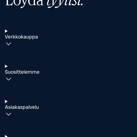
Löydä
tyylisi.
Verkkokauppa
Suosittelemme
Asiakaspalvelu