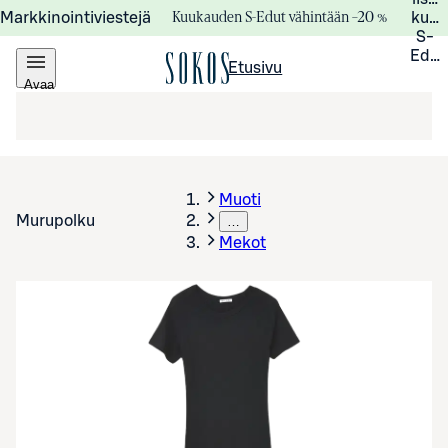
Kuukauden S-Edut vähintään –20 %
Markkinointiviestejä
kuuk
S-
Edui
Etusivu
Avaa
valikko
Muoti
Murupolku
…
Mekot