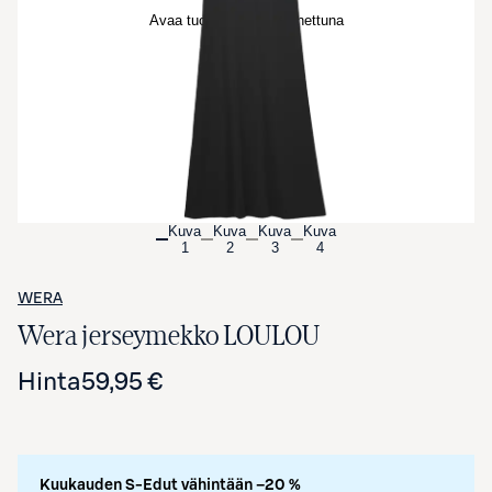
Avaa tuotekuva suurennettuna
Kuva
Kuva
Kuva
Kuva
1
2
3
4
WERA
Wera jerseymekko LOULOU
Hinta
59,95 €
Kuukauden S-Edut vähintään –20 %