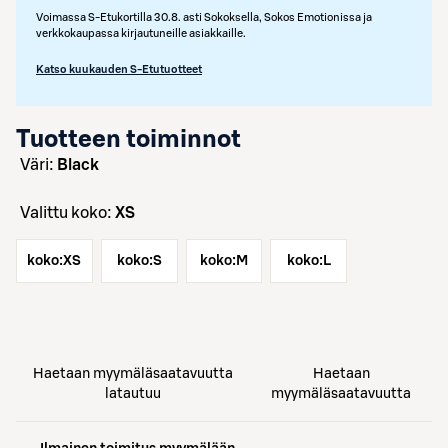
Voimassa S-Etukortilla 30.8. asti Sokoksella, Sokos Emotionissa ja
verkkokaupassa kirjautuneille asiakkaille.
Katso kuukauden S-Etutuotteet
Tuotteen toiminnot
väri:
Black
Valittu koko:
XS
koko:
XS
koko:
S
koko:
M
koko:
L
Haetaan myymäläsaatavuutta
Haetaan
latautuu
myymäläsaatavuutta