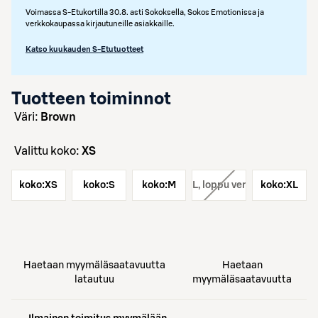
Voimassa S-Etukortilla 30.8. asti Sokoksella, Sokos Emotionissa ja
verkkokaupassa kirjautuneille asiakkaille.
Katso kuukauden S-Etutuotteet
Tuotteen toiminnot
väri:
Brown
Valittu koko:
XS
koko:
XS
koko:
S
koko:
koko:
M
L
, loppu verkosta
koko:
XL
Haetaan myymäläsaatavuutta
Haetaan
latautuu
myymäläsaatavuutta