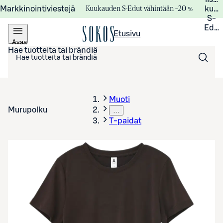
Kuukauden S-Edut vähintään –20 %
Markkinointiviestejä
kuuk
S-
Edui
Etusivu
Avaa
valikko
Hae tuotteita tai brändiä
Muoti
Murupolku
…
T-paidat