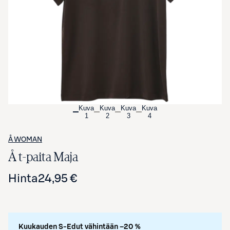
Avaa tuotekuva suurennettuna
Kuva
Kuva
Kuva
Kuva
1
2
3
4
Å WOMAN
Å t-paita Maja
Hinta
24,95 €
Kuukauden S-Edut vähintään –20 %