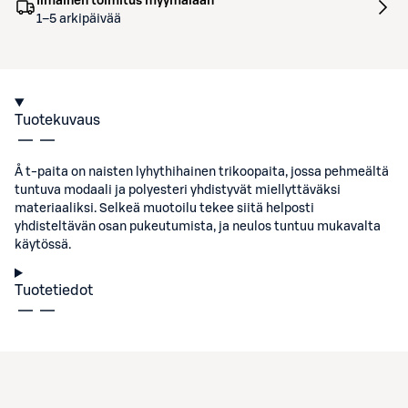
Ilmainen toimitus myymälään
1–5 arkipäivää
Tuotekuvaus
Å t-paita on naisten lyhythihainen trikoopaita, jossa pehmeältä
tuntuva modaali ja polyesteri yhdistyvät miellyttäväksi
materiaaliksi. Selkeä muotoilu tekee siitä helposti
yhdisteltävän osan pukeutumista, ja neulos tuntuu mukavalta
käytössä.
Tuotetiedot