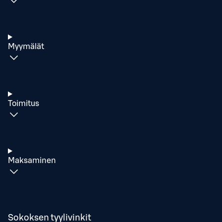
Myymälät
Toimitus
Maksaminen
Sokoksen tyylivinkit