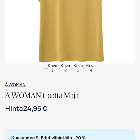
Avaa tuotekuva suurennettuna
Kuva
Kuva
Kuva
Kuva
1
2
3
4
Å WOMAN
Å WOMAN t-paita Maja
Hinta
24,95 €
Kuukauden S-Edut vähintään –20 %