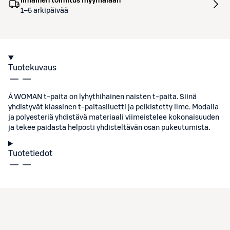
Ilmainen toimitus myymälään
1–5 arkipäivää
Tuotekuvaus
Å WOMAN t-paita on lyhythihainen naisten t-paita. Siinä
yhdistyvät klassinen t-paitasiluetti ja pelkistetty ilme. Modalia
ja polyesteriä yhdistävä materiaali viimeistelee kokonaisuuden
ja tekee paidasta helposti yhdisteltävän osan pukeutumista.
Tuotetiedot