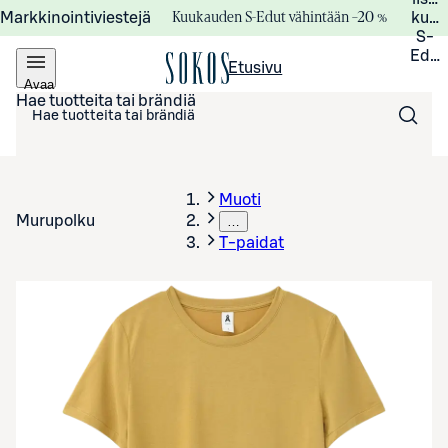
Kuukauden S-Edut vähintään –20 %
Markkinointiviestejä
kuuk
S-
Edui
Etusivu
Avaa
valikko
Hae tuotteita tai brändiä
Muoti
Murupolku
…
T-paidat