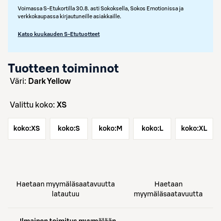
Voimassa S-Etukortilla 30.8. asti Sokoksella, Sokos Emotionissa ja
verkkokaupassa kirjautuneille asiakkaille.
Katso kuukauden S-Etutuotteet
Tuotteen toiminnot
väri:
Dark Yellow
Valittu koko:
XS
koko:
XS
koko:
S
koko:
M
koko:
L
koko:
XL
Haetaan myymäläsaatavuutta
Haetaan
latautuu
myymäläsaatavuutta