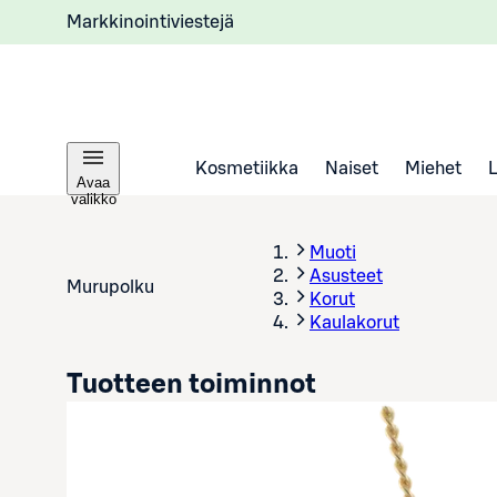
Markkinointiviestejä
Kosmetiikka
Naiset
Miehet
Avaa
valikko
Muoti
Asusteet
Murupolku
Korut
Kaulakorut
Tuotteen toiminnot