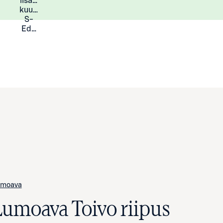
lisää
Lisätietoja
kuukauden
S-
Eduista
umoava
Lumoava Toivo riipus