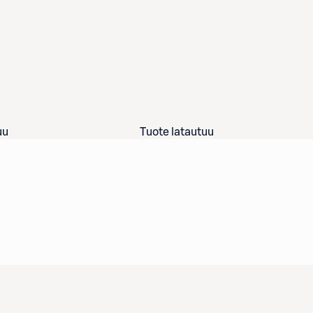
uu
Tuote latautuu