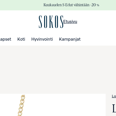
Kuukauden S-Edut vähintään –20 %
Etusivu
Lapset
Koti
Hyvinvointi
Kampanjat
L