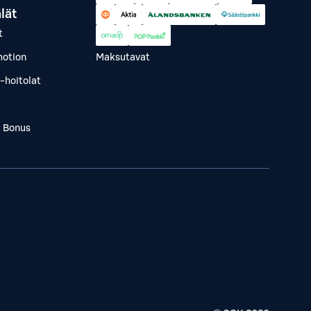
lät
t
otion
Maksutavat
-hoitolat
a Bonus