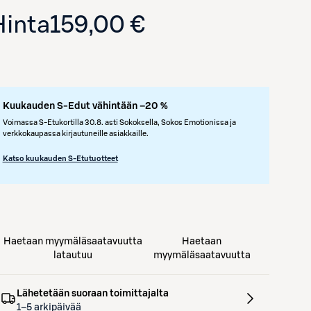
Hinta
159,00 €
Kuukauden S-Edut vähintään –20 %
Voimassa S-Etukortilla 30.8. asti Sokoksella, Sokos Emotionissa ja
verkkokaupassa kirjautuneille asiakkaille.
Katso kuukauden S-Etutuotteet
Haetaan myymäläsaatavuutta
Haetaan
latautuu
myymäläsaatavuutta
Lähetetään suoraan toimittajalta
1–5 arkipäivää