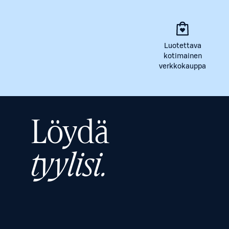
Luotettava
kotimainen
verkkokauppa
Löydä
tyylisi.