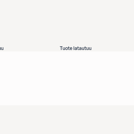
uu
Tuote latautuu