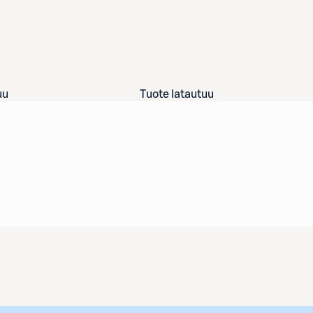
uu
Tuote latautuu