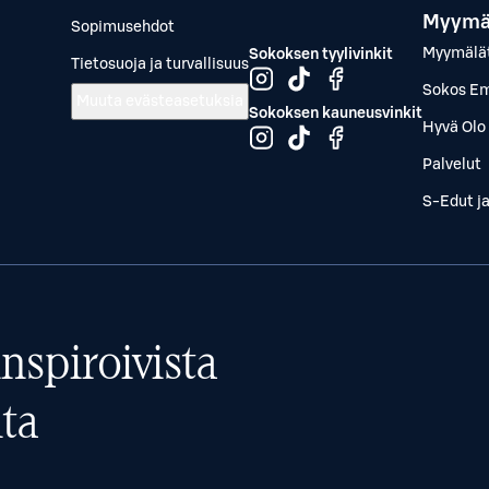
Myymä
Sopimusehdot
Myymälä
Sokoksen tyylivinkit
Tietosuoja ja turvallisuus
Sokos Em
Muuta evästeasetuksia
Sokoksen kauneusvinkit
Hyvä Olo 
Palvelut
S-Edut j
nspiroivista
ta