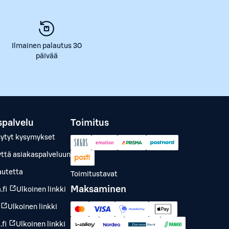
Ilmainen palautus 30
päivää
spalvelu
Toimitus
sytyt kysymykset
yttä asiakaspalveluun
autetta
Toimitustavat
Maksaminen
.fi
Ulkoinen linkki
Ulkoinen linkki
fi
Ulkoinen linkki