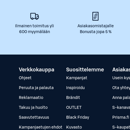
Ilmainen toimitus yli
Asiakasomistajalle
600 myymälään
Bonusta jopa 5 %
Verkkokauppa
Suosittelemme
Asiaka
Ohjeet
Kampanjat
Usein ky
Peruuta ja palauta
Inspiroidu
Ota yhte
Reklamaatio
Brändit
Anna pal
Takuu ja huolto
OUTLET
S-kanava
Saavutettavuus
Black Friday
Prisma.fi
Kampanjaetujen ehdot
Kuvasto
S-kaupat.