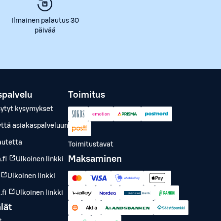
Ilmainen palautus 30
päivää
spalvelu
Toimitus
sytyt kysymykset
yttä asiakaspalveluun
autetta
Toimitustavat
Maksaminen
.fi
Ulkoinen linkki
Ulkoinen linkki
fi
Ulkoinen linkki
lät