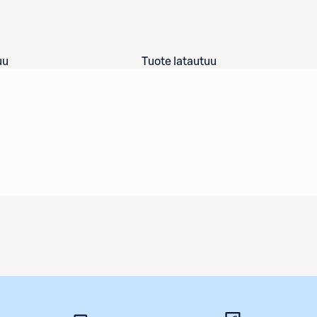
uu
Tuote latautuu