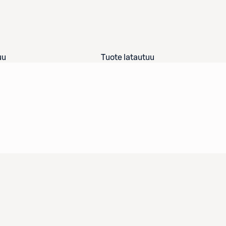
uu
Tuote latautuu