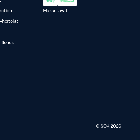
t
otion
Maksutavat
-hoitolat
a Bonus
© SOK
2026