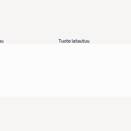
uu
Tuote latautuu