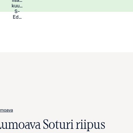
lisää
Lisätietoja
kuukauden
S-
Eduista
umoava
Lumoava Soturi riipus