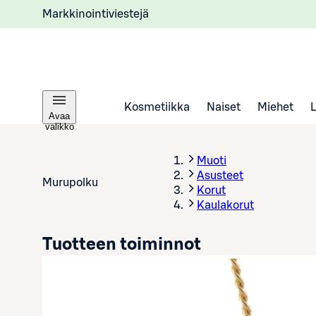
Markkinointiviestejä
Kosmetiikka
Naiset
Miehet
Avaa
valikko
Muoti
Asusteet
Murupolku
Korut
Kaulakorut
Tuotteen toiminnot