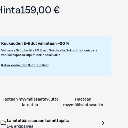
Hinta
159,00 €
Kuukauden S-Edut vähintään –20 %
Voimassa S-Etukortilla 30.8. asti Sokoksella, Sokos Emotionissa ja
verkkokaupassa kirjautuneille asiakkaille.
Katso kuukauden S-Etutuotteet
Haetaan myymäläsaatavuutta
Haetaan
latautuu
myymäläsaatavuutta
Lähetetään suoraan toimittajalta
1–5 arkipäivää