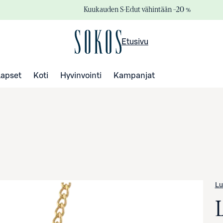
Kuukauden S-Edut vähintään –20 %
Etusivu
Lapset
Koti
Hyvinvointi
Kampanjat
L