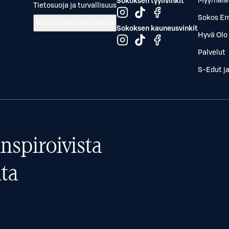
Myymälä
Sokoksen tyylivinkit
Tietosuoja ja turvallisuus
Sokos Em
Muuta evästeasetuksia
Sokoksen kauneusvinkit
Hyvä Olo 
Palvelut
S-Edut j
nspiroivista
ta