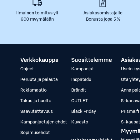
Ilmainen toimitus yli
Asiakasomistajalle
600 myymälään
Bonusta jopa 5 %
Verkkokauppa
Suosittelemme
Asiaka
Ohjeet
Kampanjat
Usein ky
Peruuta ja palauta
Inspiroidu
Ota yhte
Reklamaatio
Brändit
Anna pal
Takuu ja huolto
OUTLET
S-kanava
Saavutettavuus
Black Friday
Prisma.fi
Kampanjaetujen ehdot
Kuvasto
S-kaupat.
Myymä
Sopimusehdot