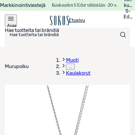
Kuukauden S-Edut vähintään –20 %
Markkinointiviestejä
kuuk
S-
Edui
Etusivu
Avaa
valikko
Hae tuotteita tai brändiä
Muoti
Murupolku
…
Kaulakorut