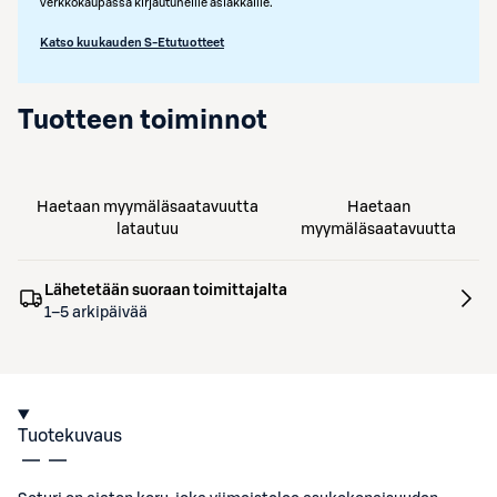
verkkokaupassa kirjautuneille asiakkaille.
Katso kuukauden S-Etutuotteet
Tuotteen toiminnot
Haetaan myymäläsaatavuutta
Haetaan
latautuu
myymäläsaatavuutta
Lähetetään suoraan toimittajalta
1–5 arkipäivää
Tuotekuvaus