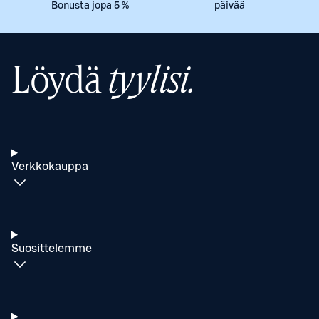
Bonusta jopa 5 %
päivää
Löydä
tyylisi.
Verkkokauppa
Suosittelemme