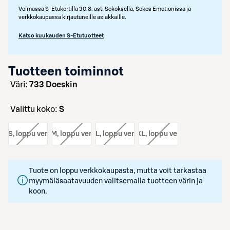
Voimassa S-Etukortilla 30.8. asti Sokoksella, Sokos Emotionissa ja
verkkokaupassa kirjautuneille asiakkaille.
Katso kuukauden S-Etutuotteet
Tuotteen toiminnot
väri:
733 Doeskin
Valittu koko:
S
ko:
S
, loppu verkosta
koko:
M
, loppu verkosta
koko:
L
, loppu verkosta
koko:
XL
, loppu verkosta
Tuote on loppu verkkokaupasta, mutta voit tarkastaa
myymäläsaatavuuden valitsemalla tuotteen värin ja
koon.