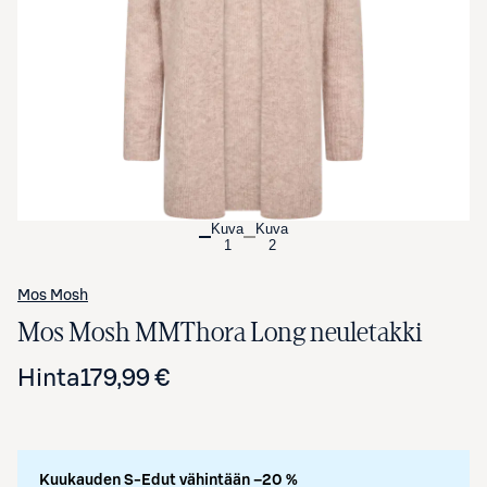
Avaa tuotekuva suurennettuna
Kuva
Kuva
1
2
Mos Mosh
Mos Mosh MMThora Long neuletakki
Hinta
179,99 €
Kuukauden S-Edut vähintään –20 %