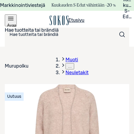
Kuukauden S-Edut vähintään –20 %
Markkinointiviestejä
kuuk
S-
Edui
Etusivu
Avaa
valikko
Hae tuotteita tai brändiä
Muoti
Murupolku
…
Neuletakit
Uutuus