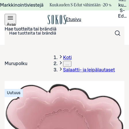
Kuukauden S-Edut vähintään –20 %
Markkinointiviestejä
kuuk
S-
Edui
Etusivu
Avaa
valikko
Hae tuotteita tai brändiä
Koti
Murupolku
…
Salaatti- ja leipälautaset
Uutuus