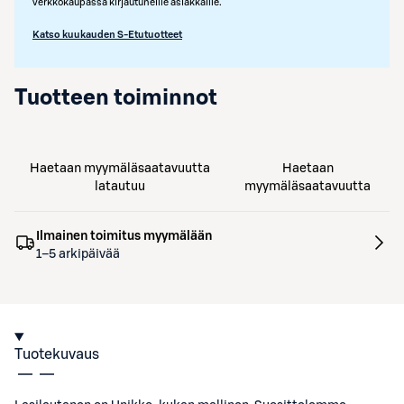
verkkokaupassa kirjautuneille asiakkaille.
Katso kuukauden S-Etutuotteet
Tuotteen toiminnot
Haetaan myymäläsaatavuutta
Haetaan
latautuu
myymäläsaatavuutta
Ilmainen toimitus myymälään
1–5 arkipäivää
Tuotekuvaus