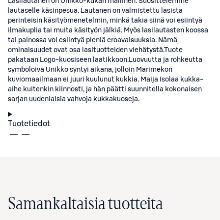
Lasilautanen on Unikko-kukan mallinen. Suosittelemme
lautaselle käsinpesua. Lautanen on valmistettu lasista
perinteisin käsityömenetelmin, minkä takia siinä voi esiintyä
ilmakuplia tai muita käsityön jälkiä. Myös lasilautasten koossa
tai painossa voi esiintyä pieniä eroavaisuuksia. Nämä
ominaisuudet ovat osa lasituotteiden viehätystä.Tuote
pakataan Logo-kuosiseen laatikkoon.Luovuutta ja rohkeutta
symboloiva Unikko syntyi aikana, jolloin Marimekon
kuviomaailmaan ei juuri kuulunut kukkia. Maija Isolaa kukka-
aihe kuitenkin kiinnosti, ja hän päätti suunnitella kokonaisen
sarjan uudenlaisia vahvoja kukkakuoseja.
Tuotetiedot
Samankaltaisia tuotteita