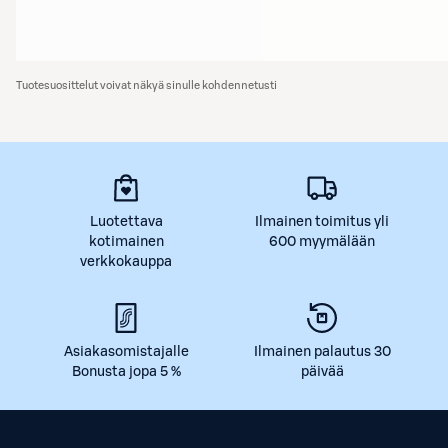
Tuotesuosittelut voivat näkyä sinulle kohdennetusti
Luotettava
Ilmainen toimitus yli
kotimainen
600 myymälään
verkkokauppa
Asiakasomistajalle
Ilmainen palautus 30
Bonusta jopa 5 %
päivää