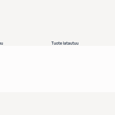
uu
Tuote latautuu