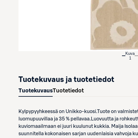
Kuva
1
Tuotekuvaus ja tuotetiedot
Tuotekuvaus
Tuotetiedot
Kylpypyyhkeessä on Unikko-kuosi.Tuote on valmistettu
luomupuuvillaa ja 35 % pellavaa.Luovuutta ja rohkeut
kuviomaailmaan ei juuri kuulunut kukkia. Maija Isolaa
suunnitella kokonaisen sarjan uudenlaisia vahvoja k