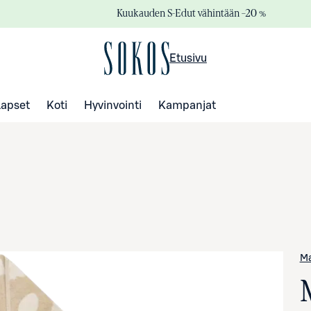
Kuukauden S-Edut vähintään –20 %
Etusivu
Lapset
Koti
Hyvinvointi
Kampanjat
M