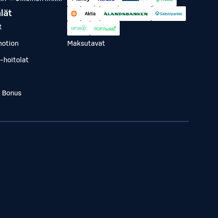
lät
t
otion
Maksutavat
-hoitolat
a Bonus