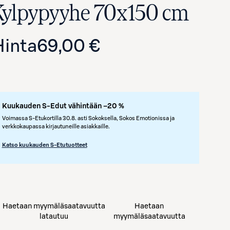
Kylpypyyhe 70x150 cm
Hinta
69,00 €
Kuukauden S-Edut vähintään –20 %
Voimassa S-Etukortilla 30.8. asti Sokoksella, Sokos Emotionissa ja
verkkokaupassa kirjautuneille asiakkaille.
Avaa tuotekuva suurennettuna
Katso kuukauden S-Etutuotteet
Haetaan myymäläsaatavuutta
Haetaan
latautuu
myymäläsaatavuutta