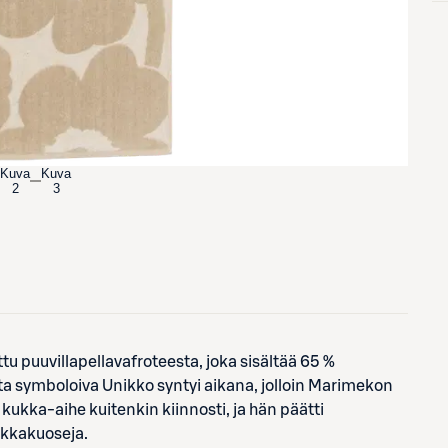
Kuva
Kuva
2
3
 puuvillapellavafroteesta, joka sisältää 65 %
ta symboloiva Unikko syntyi aikana, jolloin Marimekon
 kukka-aihe kuitenkin kiinnosti, ja hän päätti
ukkakuoseja.