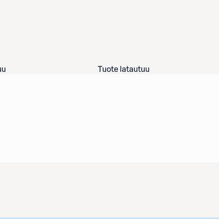
uu
Tuote latautuu