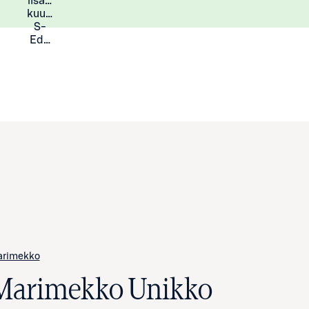
lisää
Lisätietoja
kuukauden
S-
Eduista
arimekko
Marimekko Unikko