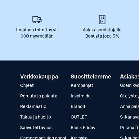
Ilmainen toimitus yli
Asiakasomistajalle
600 myymälään
Bonusta jopa 5 %
Verkkokauppa
Suosittelemme
Asiaka
Ohjeet
Kampanjat
Usein ky
Peruuta ja palauta
Inspiroidu
Ota yhte
Reklamaatio
Brändit
Anna pal
Takuu ja huolto
OUTLET
S-kanava
Saavutettavuus
Black Friday
Prisma.fi
Kampanjaetujen ehdot
Kuvasto
S-kaupat.