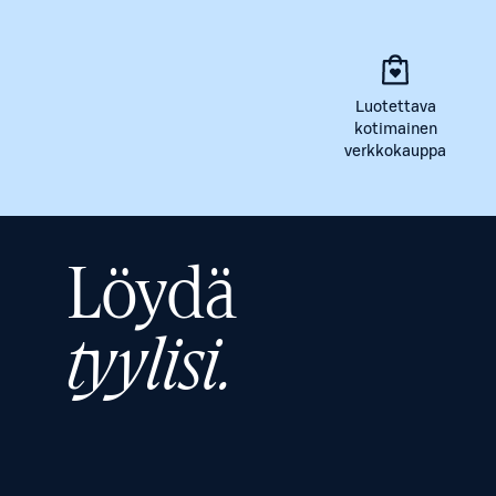
Luotettava
kotimainen
verkkokauppa
Löydä
tyylisi.