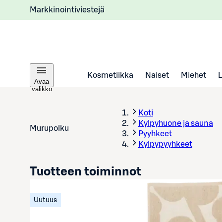
Markkinointiviestejä
Kosmetiikka
Naiset
Miehet
Avaa
valikko
Koti
Kylpyhuone ja sauna
Murupolku
Pyyhkeet
Kylpypyyhkeet
Tuotteen toiminnot
Uutuus