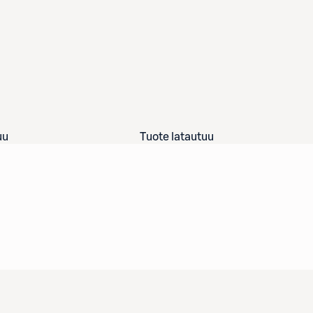
uu
Tuote latautuu