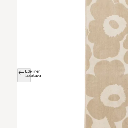
Edellinen
Avaa tuoteku
tuotekuva