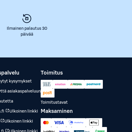
Ilmainen palautus 30
päivää
spalvelu
Toimitus
sytyt kysymykset
yttä asiakaspalveluun
autetta
Toimitustavat
Maksaminen
.fi
Ulkoinen linkki
Ulkoinen linkki
fi
Ulkoinen linkki