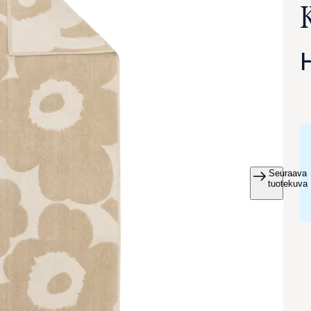
Seuraava
va suurennettuna
tuotekuva