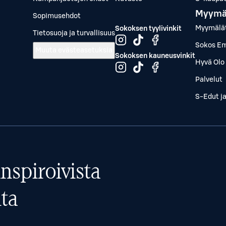
Myymä
Sopimusehdot
Myymälä
Sokoksen tyylivinkit
Tietosuoja ja turvallisuus
Sokos Em
Muuta evästeasetuksia
Sokoksen kauneusvinkit
Hyvä Olo 
Palvelut
S-Edut j
nspiroivista
ta