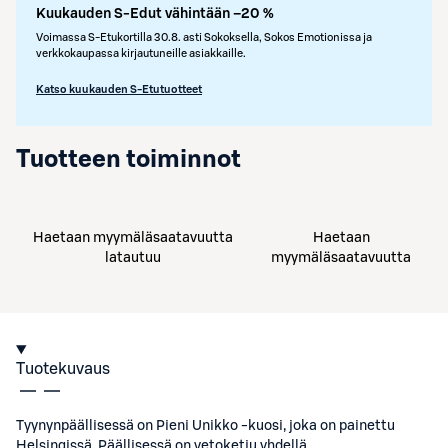
Kuukauden S-Edut vähintään –20 %
Voimassa S-Etukortilla 30.8. asti Sokoksella, Sokos Emotionissa ja
verkkokaupassa kirjautuneille asiakkaille.
Katso kuukauden S-Etutuotteet
Tuotteen toiminnot
Haetaan myymäläsaatavuutta
Haetaan
latautuu
myymäläsaatavuutta
Tuotekuvaus
Tyynynpäällisessä on Pieni Unikko -kuosi, joka on painettu
Helsingissä. Päällisessä on vetoketju yhdellä