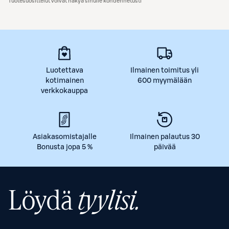
Tuotesuosittelut voivat näkyä sinulle kohdennetusti
Luotettava
Ilmainen toimitus yli
kotimainen
600 myymälään
verkkokauppa
Asiakasomistajalle
Ilmainen palautus 30
Bonusta jopa 5 %
päivää
Löydä
tyylisi.