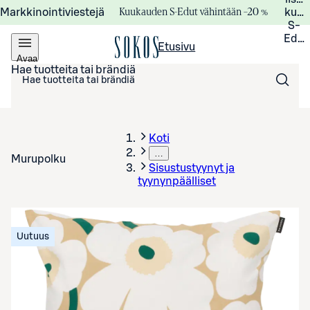
Kuukauden S-Edut vähintään –20 %
Markkinointiviestejä
kuuk
S-
Edui
Etusivu
Avaa
valikko
Hae tuotteita tai brändiä
Koti
…
Murupolku
Sisustustyynyt ja
tyynynpäälliset
Uutuus