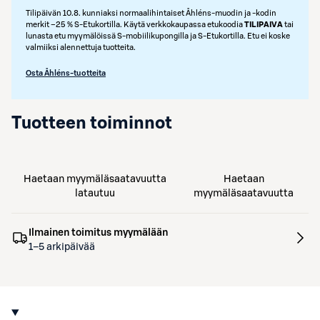
Tilipäivän 10.8. kunniaksi normaalihintaiset Åhléns-muodin ja -kodin
merkit –25 % S‑Etukortilla. Käytä verkkokaupassa etukoodia
TILIPAIVA
tai
lunasta etu myymälöissä S‑mobiilikupongilla ja S‑Etukortilla. Etu ei koske
valmiiksi alennettuja tuotteita.
Osta Åhléns-tuotteita
Tuotteen toiminnot
Haetaan myymäläsaatavuutta
Haetaan
latautuu
myymäläsaatavuutta
Ilmainen toimitus myymälään
1–5 arkipäivää