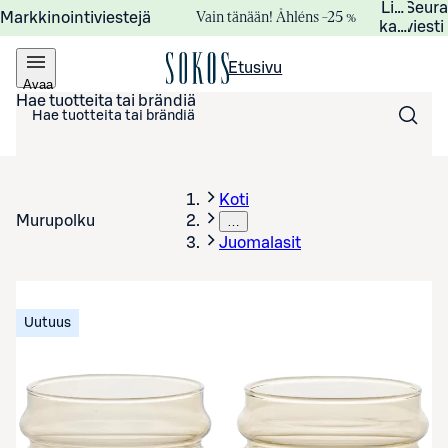
Lisätied
Seur
Vain tänään! Åhléns –25 %
Markkinointiviestejä
kampanj
viesti
Etusivu
Avaa
valikko
Hae tuotteita tai brändiä
Koti
Murupolku
…
Juomalasit
Uutuus