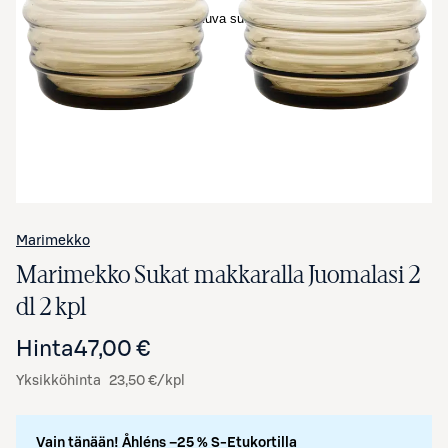
Avaa tuotekuva suurennettuna
Marimekko
Marimekko Sukat makkaralla Juomalasi 2
dl 2 kpl
Hinta
47,00 €
Yksikköhinta
23,50 €/kpl
Vain tänään! Åhléns –25 % S-Etukortilla