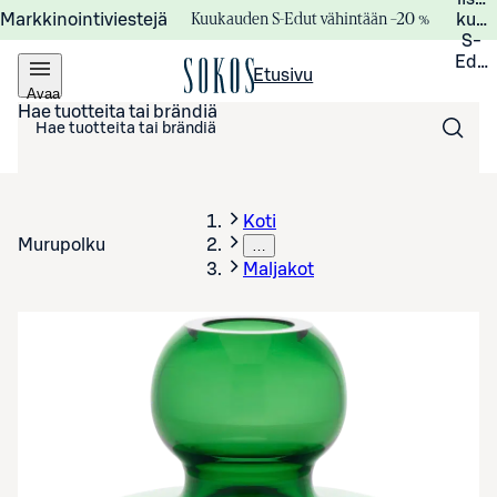
Kuukauden S-Edut vähintään –20 %
Markkinointiviestejä
kuuk
S-
Edui
Etusivu
Avaa
valikko
Hae tuotteita tai brändiä
Koti
Murupolku
…
Maljakot