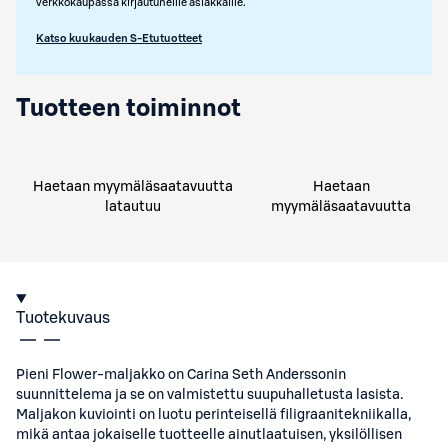
verkkokaupassa kirjautuneille asiakkaille.
Katso kuukauden S-Etutuotteet
Tuotteen toiminnot
Haetaan myymäläsaatavuutta
Haetaan
latautuu
myymäläsaatavuutta
Tuotekuvaus
Pieni Flower-maljakko on Carina Seth Anderssonin
suunnittelema ja se on valmistettu suupuhalletusta lasista.
Maljakon kuviointi on luotu perinteisellä filigraanitekniikalla,
mikä antaa jokaiselle tuotteelle ainutlaatuisen, yksilöllisen