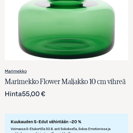
Avaa tuotekuva suurennettuna
Marimekko
Marimekko Flower Maljakko 10 cm vihreä
Hinta
55,00 €
Kuukauden S-Edut vähintään –20 %
Voimassa S-Etukortilla 30.8. asti Sokoksella, Sokos Emotionissa ja