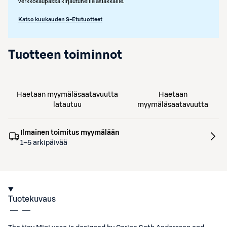
verkkokaupassa kirjautuneille asiakkaille.
Katso kuukauden S-Etutuotteet
Tuotteen toiminnot
Haetaan myymäläsaatavuutta
Haetaan
latautuu
myymäläsaatavuutta
Ilmainen toimitus myymälään
1–5 arkipäivää
Tuotekuvaus