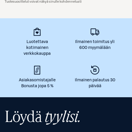
Tuotesuosittelut voivat näkyä sinulle kohdennetusti
Luotettava
Ilmainen toimitus yli
kotimainen
600 myymälään
verkkokauppa
Asiakasomistajalle
Ilmainen palautus 30
Bonusta jopa 5 %
päivää
Löydä
tyylisi.