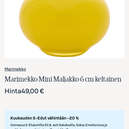
Avaa tuotekuva suurennettuna
Marimekko
Marimekko Mini Maljakko 6 cm keltainen
Hinta
49,00 €
Kuukauden S-Edut vähintään –20 %
Voimassa S-Etukortilla 30.8. asti Sokoksella, Sokos Emotionissa ja