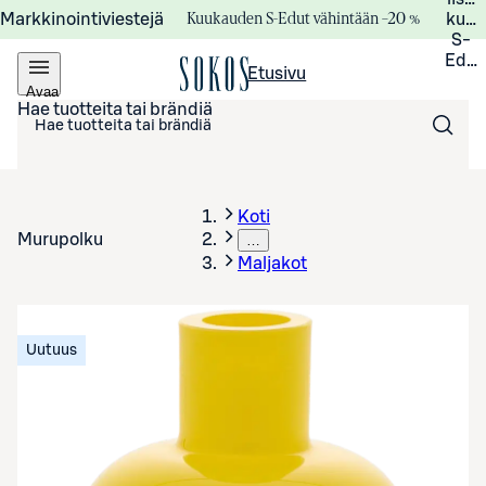
Kuukauden S-Edut vähintään –20 %
Markkinointiviestejä
kuuk
S-
Edui
Etusivu
Avaa
valikko
Hae tuotteita tai brändiä
Koti
Murupolku
…
Maljakot
Uutuus