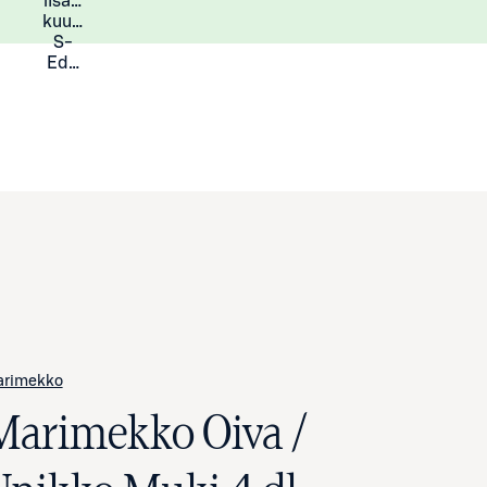
lisää
Lisätietoja
kuukauden
S-
Eduista
arimekko
Marimekko Oiva /