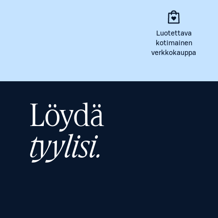
Luotettava
kotimainen
verkkokauppa
Löydä
tyylisi.