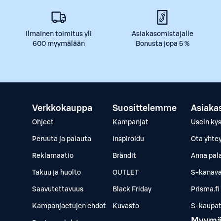
Ilmainen toimitus yli
Asiakasomistajalle
600 myymälään
Bonusta jopa 5 %
Verkkokauppa
Suosittelemme
Asiaka
Ohjeet
Kampanjat
Usein ky
Peruuta ja palauta
Inspiroidu
Ota yhte
Reklamaatio
Brändit
Anna pal
Takuu ja huolto
OUTLET
S-kanava
Saavutettavuus
Black Friday
Prisma.fi
Kampanjaetujen ehdot
Kuvasto
S-kaupat.
Myymä