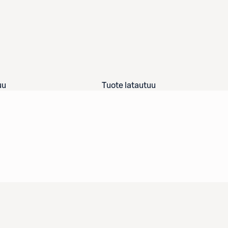
uu
Tuote latautuu