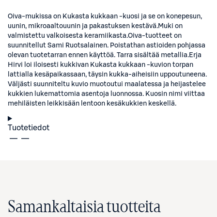
Oiva-mukissa on Kukasta kukkaan -kuosi ja se on konepesun,
uunin, mikroaaltouunin ja pakastuksen kestävä.Muki on
valmistettu valkoisesta keramiikasta.Oiva-tuotteet on
suunnitellut Sami Ruotsalainen. Poistathan astioiden pohjassa
olevan tuotetarran ennen käyttöä. Tarra sisältää metallia.Erja
Hirvi loi iloisesti kukkivan Kukasta kukkaan -kuvion torpan
lattialla kesäpaikassaan, täysin kukka-aiheisiin uppoutuneena.
Väljästi suunniteltu kuvio muotoutui maalatessa ja heijastelee
kukkien lukemattomia asentoja luonnossa. Kuosin nimi viittaa
mehiläisten leikkisään lentoon kesäkukkien keskellä.
Tuotetiedot
Samankaltaisia tuotteita