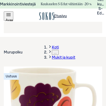
Kuukauden S-Edut vähintään –20 %
Markkinointiviestejä
kuuk
S-
Edui
Etusivu
Avaa
valikko
Koti
Murupolku
…
Mukit ja kupit
Uutuus