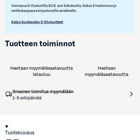
Voimassa S-Etukortilla 30.8. asti Sokoksella, Sokos Emotionissa ja
verkkokaupassa kirjautuneille asiakkaille.
Katso kuukauden S-Etutuotteet
Tuotteen toiminnot
Haetaan myymäläsaatavuutta
Haetaan
latautuu
myymäläsaatavuutta
Ilmainen toimitus myymälään
1–5 arkipäivää
Tuotekuvaus