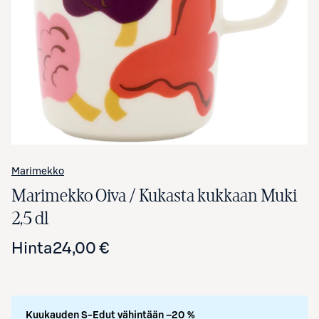
Avaa tuotekuva suurennettuna
Marimekko
Marimekko Oiva / Kukasta kukkaan Muki
2,5 dl
Hinta
24,00 €
Kuukauden S-Edut vähintään –20 %