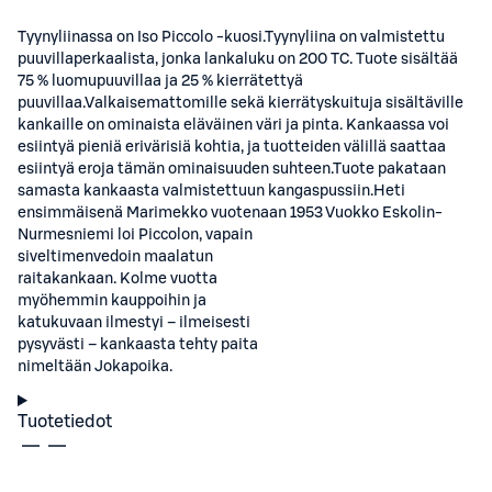
Tyynyliinassa on Iso Piccolo -kuosi.Tyynyliina on valmistettu
puuvillaperkaalista, jonka lankaluku on 200 TC. Tuote sisältää
75 % luomupuuvillaa ja 25 % kierrätettyä
puuvillaa.Valkaisemattomille sekä kierrätyskuituja sisältäville
kankaille on ominaista eläväinen väri ja pinta. Kankaassa voi
esiintyä pieniä erivärisiä kohtia, ja tuotteiden välillä saattaa
esiintyä eroja tämän ominaisuuden suhteen.Tuote pakataan
samasta kankaasta valmistettuun kangaspussiin.Heti
ensimmäisenä Marimekko vuotenaan 1953 Vuokko Eskolin-
Nurmesniemi loi Piccolon, vapain
siveltimenvedoin maalatun
raitakankaan. Kolme vuotta
myöhemmin kauppoihin ja
katukuvaan ilmestyi – ilmeisesti
pysyvästi – kankaasta tehty paita
nimeltään Jokapoika.
Tuotetiedot