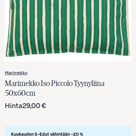
Avaa tuotekuva suurennettuna
Marimekko
Marimekko Iso Piccolo Tyynyliina
50x60cm
Hinta
29,00 €
Kuukauden S-Edut vähintään –20 %