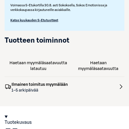
Voimassa S-Etukortilla 30.8. asti Sokoksella, Sokos Emotionissa ja
verkkokaupassa kirjautuneille asiakkaille.
Katso kuukauden S-Etutuotteet
Tuotteen toiminnot
Haetaan myymäläsaatavuutta
Haetaan
latautuu
myymäläsaatavuutta
Ilmainen toimitus myymälään
1–5 arkipäivää
Tuotekuvaus