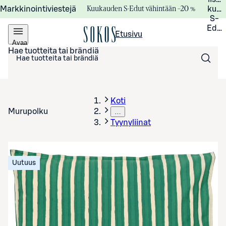
Kuukauden S-Edut vähintään –20 %
Markkinointiviestejä
kuuk
S-
Edui
Etusivu
Avaa
valikko
Hae tuotteita tai brändiä
Koti
Murupolku
…
Tyynyliinat
Uutuus