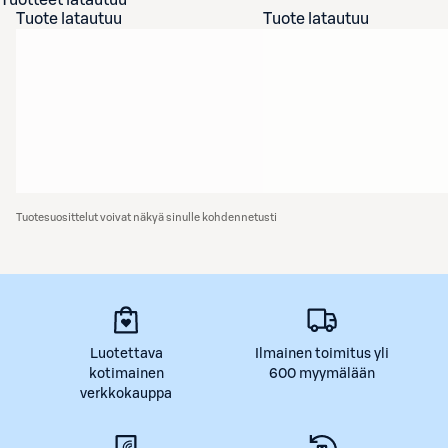
Tuotteet latautuu
Tuote latautuu
Tuote latautuu
Tuotesuosittelut voivat näkyä sinulle kohdennetusti
Luotettava
Ilmainen toimitus yli
kotimainen
600 myymälään
verkkokauppa