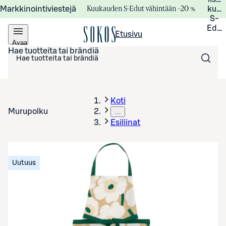
Kuukauden S-Edut vähintään –20 %
Markkinointiviestejä
kuuk
S-
Edui
Etusivu
Avaa
valikko
Hae tuotteita tai brändiä
Koti
Murupolku
…
Esiliinat
Uutuus