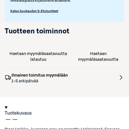
verkkokaupassa kirjautuneille asiakkaille.
Katso kuukauden S-Etutuotteet
Tuotteen toiminnot
Haetaan myymäläsaatavuutta
Haetaan
latautuu
myymäläsaatavuutta
Ilmainen toimitus myymälään
1–5 arkipäivää
Tuotekuvaus