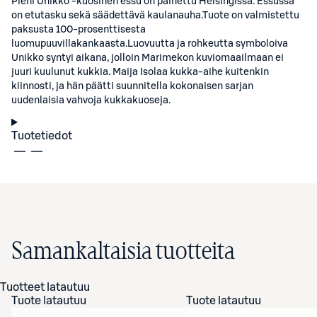
Pieni Unikko -kuosinen essu on painettu Helsingissä. Essussa
on etutasku sekä säädettävä kaulanauha.Tuote on valmistettu
paksusta 100-prosenttisesta
luomupuuvillakankaasta.Luovuutta ja rohkeutta symboloiva
Unikko syntyi aikana, jolloin Marimekon kuviomaailmaan ei
juuri kuulunut kukkia. Maija Isolaa kukka-aihe kuitenkin
kiinnosti, ja hän päätti suunnitella kokonaisen sarjan
uudenlaisia vahvoja kukkakuoseja.
Tuotetiedot
Samankaltaisia tuotteita
Tuotteet latautuu
Tuote latautuu
Tuote latautuu