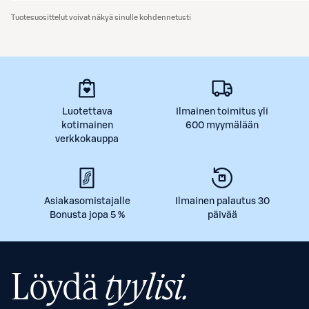
Tuotesuosittelut voivat näkyä sinulle kohdennetusti
Luotettava
Ilmainen toimitus yli
kotimainen
600 myymälään
verkkokauppa
Asiakasomistajalle
Ilmainen palautus 30
Bonusta jopa 5 %
päivää
Löydä
tyylisi.