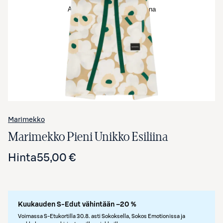
Avaa tuotekuva suurennettuna
Marimekko
Marimekko Pieni Unikko Esiliina
Hinta
55,00 €
Kuukauden S-Edut vähintään –20 %
Voimassa S-Etukortilla 30.8. asti Sokoksella, Sokos Emotionissa ja