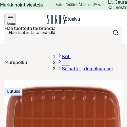
Lisätied
Seur
Vain tänään! Åhléns –25 %
Markkinointiviestejä
kampanj
viesti
Etusivu
Avaa
valikko
Hae tuotteita tai brändiä
Koti
Murupolku
…
Salaatti- ja leipälautaset
Uutuus