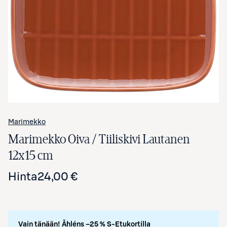
Avaa tuotekuva suurennettuna
Marimekko
Marimekko Oiva / Tiiliskivi Lautanen
12x15 cm
Hinta
24,00 €
Vain tänään! Åhléns –25 % S-Etukortilla