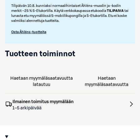
Tilipäivän 10.8. kunniaksi normaalihintaiset Åhléns-muodin ja -kodin
merkit –25 % S‑Etukortilla. Käytä verkkokaupassa etukoodia
TILIPAIVA
tai
lunasta etu myymälöissä S‑mobiilikupongilla ja S‑Etukortilla. Etu ei koske
valmiiksi alennettuja tuotteita.
Osta Åhléns-tuotteita
Tuotteen toiminnot
Haetaan myymäläsaatavuutta
Haetaan
latautuu
myymäläsaatavuutta
Ilmainen toimitus myymälään
1–5 arkipäivää