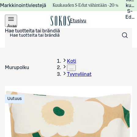
Kuukauden S-Edut vähintään –20 %
Markkinointiviestejä
kuuk
S-
Edui
Etusivu
Avaa
valikko
Hae tuotteita tai brändiä
Koti
Murupolku
…
Tyynyliinat
Uutuus