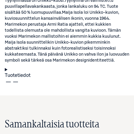
Tyynyliinassa on Unikko-kuosi.Tyynyliina on valmistettu
puuvillapellavakankaasta, jonka lankaluku on 94 TC. Tuote
sisältää 50 % luomupuuvillaa.Maija Isola loi Unikko-kuvion,
kuviosuunnittelun kansainvälisen ikonin, vuonna 1964.
Marimekon perustaja Armi Ratia ajatteli, ettei kukkien
todellista olemusta ole mahdollista vangita kuvioon. Tämän
vuoksi Marimekon mallistoihin ei aiemmin kukkia kuulunut.
Maija Isola suunnittelikin Unikko-kuvion pikemminkin
abstraktiksi tulkinnaksi kuin fotorealistiseksi toisinnoksi
kukkateemasta. Tänä päivänä Unikko on vahva ilon ja luovuuden
symboli sekä tärkeä osa Marimekon designidentiteettiä.
Tuotetiedot
Samankaltaisia tuotteita