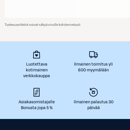
Tuotesuosittelut voivat näkyä sinulle kohdennetusti
Luotettava
Ilmainen toimitus yli
kotimainen
600 myymälään
verkkokauppa
Asiakasomistajalle
Ilmainen palautus 30
Bonusta jopa 5 %
päivää