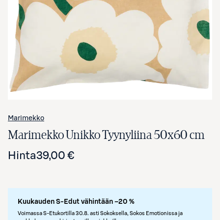
Avaa tuotekuva suurennettuna
Marimekko
Marimekko Unikko Tyynyliina 50x60 cm
Hinta
39,00 €
Kuukauden S-Edut vähintään –20 %
Voimassa S-Etukortilla 30.8. asti Sokoksella, Sokos Emotionissa ja