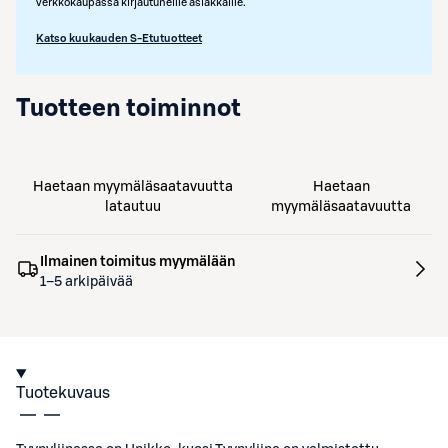
verkkokaupassa kirjautuneille asiakkaille.
Katso kuukauden S-Etutuotteet
Tuotteen toiminnot
Haetaan myymäläsaatavuutta
Haetaan
latautuu
myymäläsaatavuutta
Ilmainen toimitus myymälään
1–5 arkipäivää
Tuotekuvaus