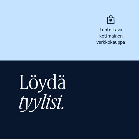
Luotettava
kotimainen
verkkokauppa
Löydä
tyylisi.