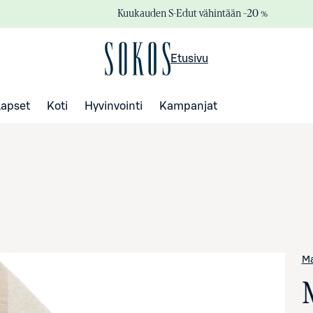
Kuukauden S-Edut vähintään –20 %
Etusivu
Lapset
Koti
Hyvinvointi
Kampanjat
M