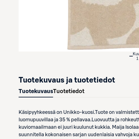
Ku
1
Tuotekuvaus ja tuotetiedot
Tuotekuvaus
Tuotetiedot
Käsipyyhkeessä on Unikko-kuosi.Tuote on valmistettu 
luomupuuvillaa ja 35 % pellavaa.Luovuutta ja rohkeut
kuviomaailmaan ei juuri kuulunut kukkia. Maija Isolaa
suunnitella kokonaisen sarjan uudenlaisia vahvoja k