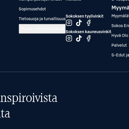
Myymä
Sopimusehdot
Myymälä
Sokoksen tyylivinkit
Tietosuoja ja turvallisuus
Sokos Em
Muuta evästeasetuksia
Sokoksen kauneusvinkit
Hyvä Olo 
Palvelut
S-Edut j
nspiroivista
ta