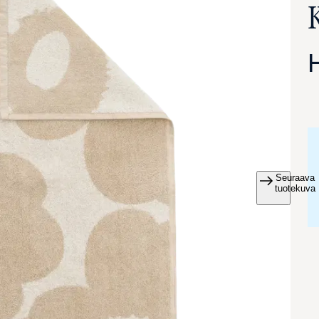
Seuraava
va suurennettuna
tuotekuva