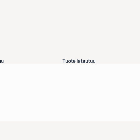
uu
Tuote latautuu