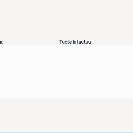
uu
Tuote latautuu