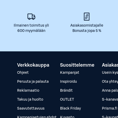
Ilmainen toimitus yli
Asiakasomistajalle
600 myymälään
Bonusta jopa 5 %
Verkkokauppa
Suosittelemme
Asiaka
Ohjeet
Kampanjat
Usein ky
Peruuta ja palauta
Inspiroidu
Ota yhte
Reklamaatio
Brändit
Anna pal
Takuu ja huolto
OUTLET
S-kanava
Saavutettavuus
Black Friday
Prisma.fi
Kampanjaetujen ehdot
Kuvasto
S-kaupat.