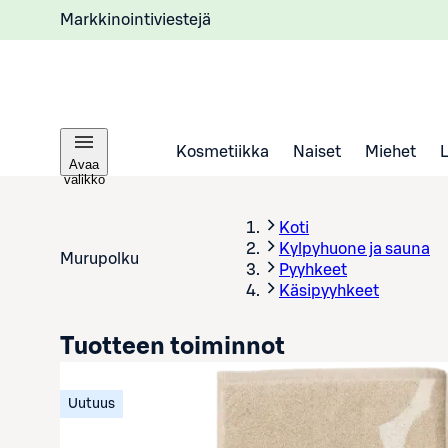
Markkinointiviestejä
Kosmetiikka
Naiset
Miehet
Avaa
valikko
Koti
Kylpyhuone ja sauna
Murupolku
Pyyhkeet
Käsipyyhkeet
Tuotteen toiminnot
Uutuus