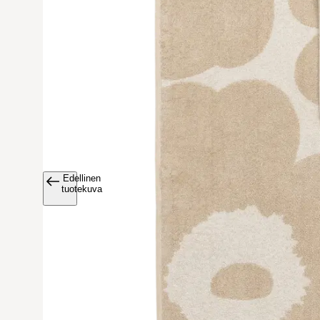
Edellinen
Avaa tuoteku
tuotekuva