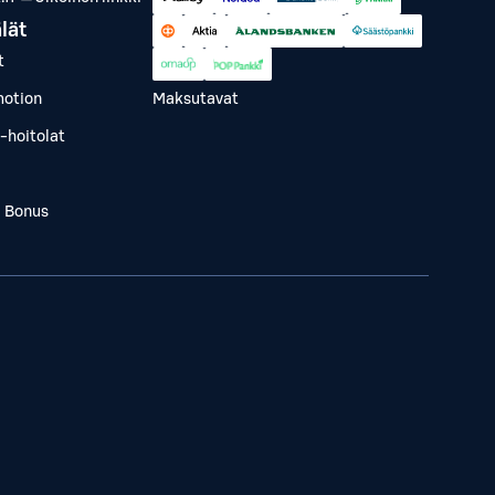
lät
t
otion
Maksutavat
-hoitolat
a Bonus