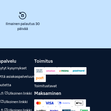
Ilmainen palautus 30
päivää
spalvelu
Toimitus
sytyt kysymykset
yttä asiakaspalveluun
autetta
Toimitustavat
Maksaminen
.fi
Ulkoinen linkki
Ulkoinen linkki
fi
Ulkoinen linkki