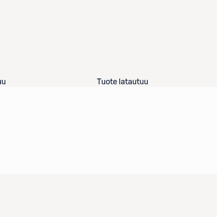
uu
Tuote latautuu