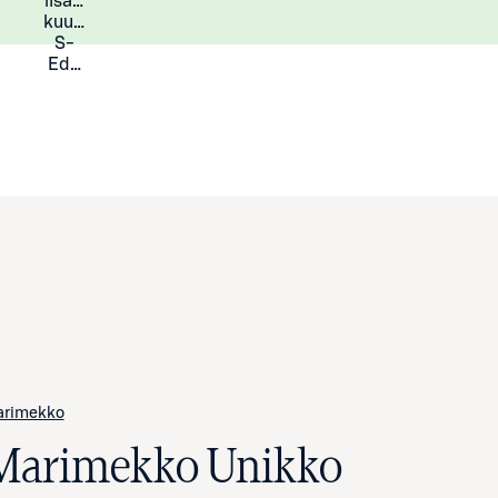
lisää
Lisätietoja
kuukauden
S-
Eduista
arimekko
Marimekko Unikko