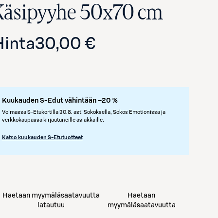
Käsipyyhe 50x70 cm
Hinta
30,00 €
Kuukauden S-Edut vähintään –20 %
Voimassa S-Etukortilla 30.8. asti Sokoksella, Sokos Emotionissa ja
verkkokaupassa kirjautuneille asiakkaille.
Avaa tuotekuva suurennettuna
Katso kuukauden S-Etutuotteet
Haetaan myymäläsaatavuutta
Haetaan
latautuu
myymäläsaatavuutta