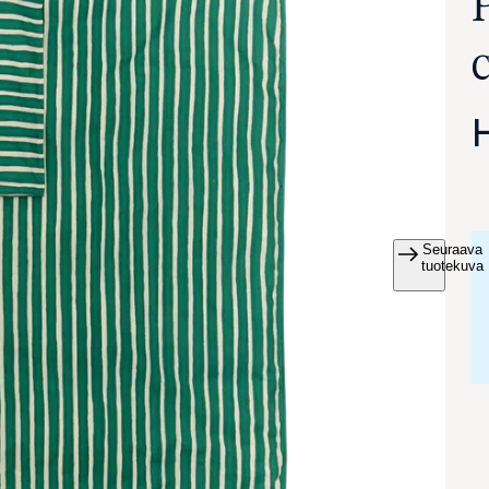
Seuraava
va suurennettuna
tuotekuva