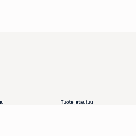
uu
Tuote latautuu