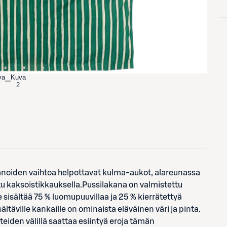
va
Kuva
2
anoiden vaihtoa helpottavat kulma-aukot, alareunassa
u kaksoistikkauksella.Pussilakana on valmistettu
 sisältää 75 % luomupuuvillaa ja 25 % kierrätettyä
ältäville kankaille on ominaista eläväinen väri ja pinta.
tteiden välillä saattaa esiintyä eroja tämän