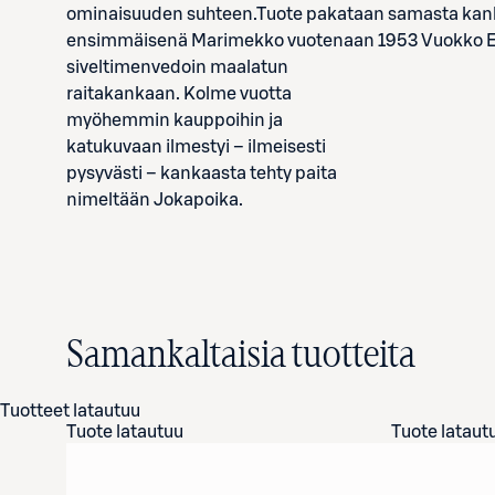
ominaisuuden suhteen.Tuote pakataan samasta kank
ensimmäisenä Marimekko vuotenaan 1953 Vuokko Esk
siveltimenvedoin maalatun
raitakankaan. Kolme vuotta
myöhemmin kauppoihin ja
katukuvaan ilmestyi – ilmeisesti
pysyvästi – kankaasta tehty paita
nimeltään Jokapoika.
Samankaltaisia tuotteita
Tuotteet latautuu
Tuote latautuu
Tuote lataut