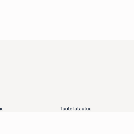
uu
Tuote latautuu