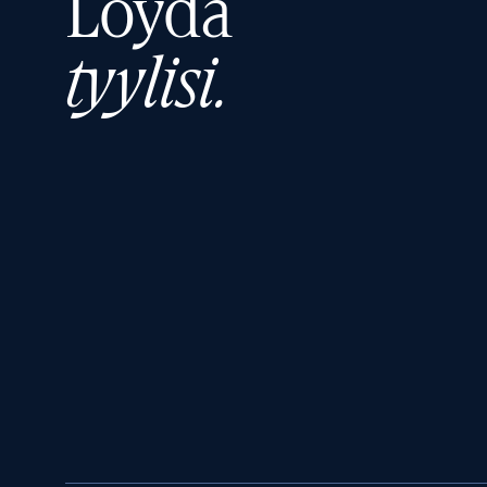
Löydä
tyylisi.