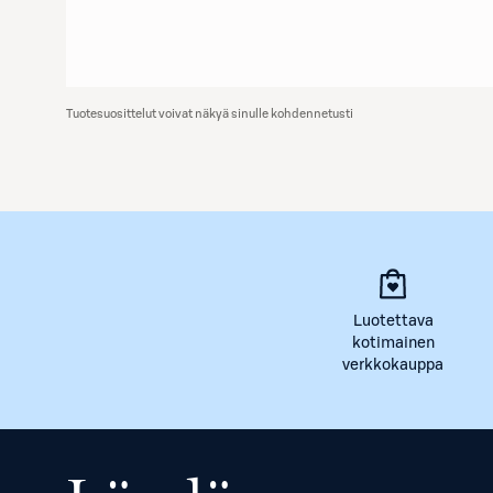
Tuotesuosittelut voivat näkyä sinulle kohdennetusti
Luotettava
kotimainen
verkkokauppa