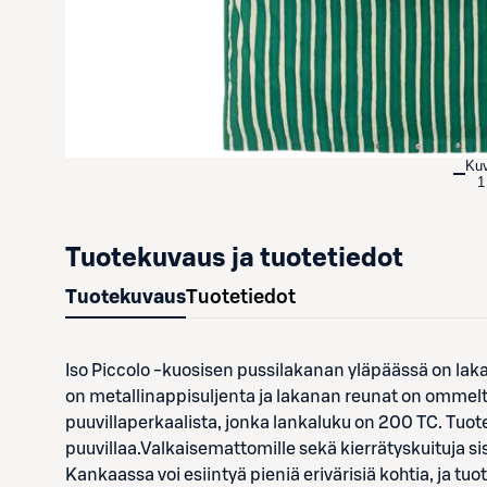
Ku
1
Tuotekuvaus ja tuotetiedot
Tuotekuvaus
Tuotetiedot
Iso Piccolo -kuosisen pussilakanan yläpäässä on lak
on metallinappisuljenta ja lakanan reunat on ommelt
puuvillaperkaalista, jonka lankaluku on 200 TC. Tuote
puuvillaa.Valkaisemattomille sekä kierrätyskuituja sis
Kankaassa voi esiintyä pieniä erivärisiä kohtia, ja tuo