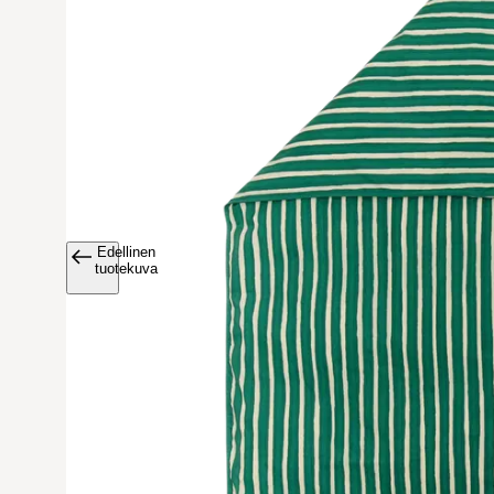
Edellinen
Avaa tuoteku
tuotekuva