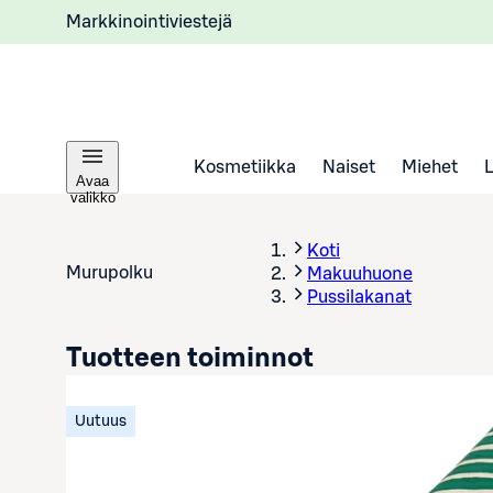
Markkinointiviestejä
Kosmetiikka
Naiset
Miehet
Avaa
valikko
Koti
Murupolku
Makuuhuone
Pussilakanat
Tuotteen toiminnot
Uutuus