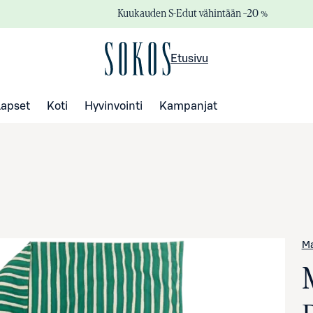
Kuukauden S-Edut vähintään –20 %
Etusivu
Lapset
Koti
Hyvinvointi
Kampanjat
M