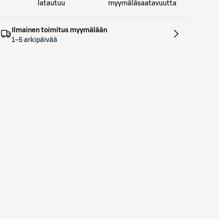
latautuu
myymäläsaatavuutta
Ilmainen toimitus myymälään
1–5 arkipäivää