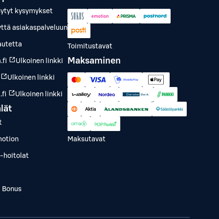
sytyt kysymykset
yttä asiakaspalveluun
autetta
Toimitustavat
Maksaminen
.fi
Ulkoinen linkki
Ulkoinen linkki
fi
Ulkoinen linkki
lät
t
otion
Maksutavat
-hoitolat
a Bonus