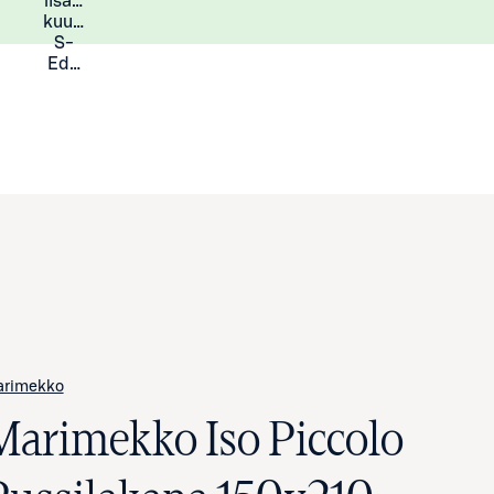
lisää
Lisätietoja
kuukauden
S-
Eduista
arimekko
Marimekko Iso Piccolo