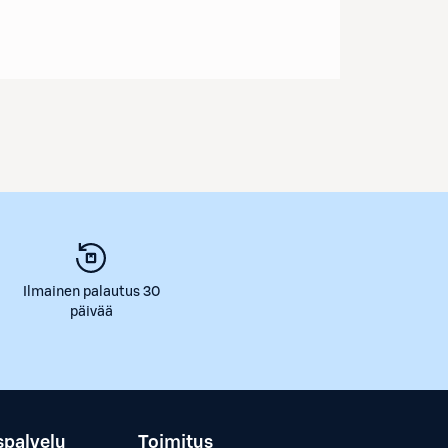
Ilmainen palautus 30
päivää
spalvelu
Toimitus