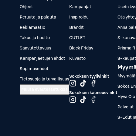
Ohjeet
Kampanjat
Usein ky
Peruuta ja palauta
Inspiroidu
Ota yhte
Reklamaatio
Brändit
Anna pal
Takuu ja huolto
OUTLET
S-kanava
Saavutettavuus
Black Friday
Prisma.fi
Kampanjaetujen ehdot
Kuvasto
S-kaupat.
Myymä
Sopimusehdot
Myymälä
Sokoksen tyylivinkit
Tietosuoja ja turvallisuus
Sokos Em
Muuta evästeasetuksia
Sokoksen kauneusvinkit
Hyvä Olo 
Palvelut
S-Edut j