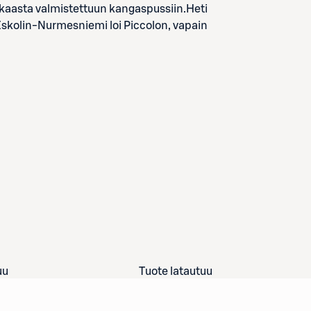
aasta valmistettuun kangaspussiin.Heti
olin-Nurmesniemi loi Piccolon, vapain
uu
Tuote latautuu