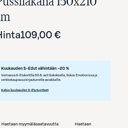
Pussilakana 150x210
cm
Hinta
109,00 €
Kuukauden S-Edut vähintään –20 %
Avaa tuotekuva suurennettuna
Voimassa S-Etukortilla 30.8. asti Sokoksella, Sokos Emotionissa ja
verkkokaupassa kirjautuneille asiakkaille.
Katso kuukauden S-Etutuotteet
Haetaan myymäläsaatavuutta
Haetaan