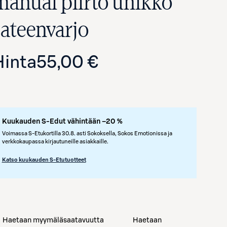
manual piirto unikko
sateenvarjo
Hinta
55,00 €
Kuukauden S-Edut vähintään –20 %
Avaa tuotekuva suurennettuna
Voimassa S-Etukortilla 30.8. asti Sokoksella, Sokos Emotionissa ja
verkkokaupassa kirjautuneille asiakkaille.
Katso kuukauden S-Etutuotteet
Haetaan myymäläsaatavuutta
Haetaan