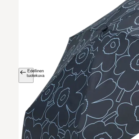
Edellinen
Avaa tuoteku
tuotekuva