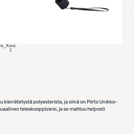
va
Kuva
2
 kierrätetystä polyesterista, ja siinä on Piirto Unikko-
aalinen teleskooppivarsi, ja se mahtuu helposti