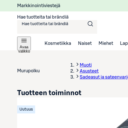
Markkinointiviestejä
Hae tuotteita tai brändiä
Kosmetiikka
Naiset
Miehet
Lap
Avaa
valikko
Muoti
Murupolku
Asusteet
Sadeasut ja sateenvarj
Tuotteen toiminnot
Uutuus