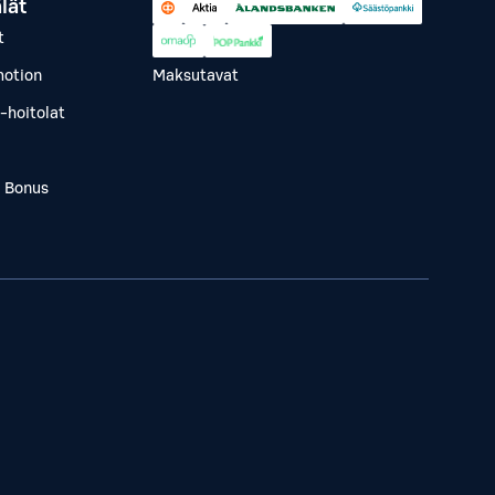
lät
t
otion
Maksutavat
-hoitolat
a Bonus