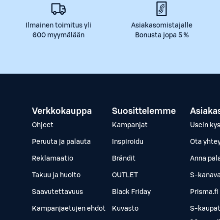
Ilmainen toimitus yli
Asiakasomistajalle
600 myymälään
Bonusta jopa 5 %
Verkkokauppa
Suosittelemme
Asiaka
Ohjeet
Kampanjat
Usein ky
Peruuta ja palauta
Inspiroidu
Ota yhte
Reklamaatio
Brändit
Anna pal
Takuu ja huolto
OUTLET
S-kanava
Saavutettavuus
Black Friday
Prisma.fi
Kampanjaetujen ehdot
Kuvasto
S-kaupat.