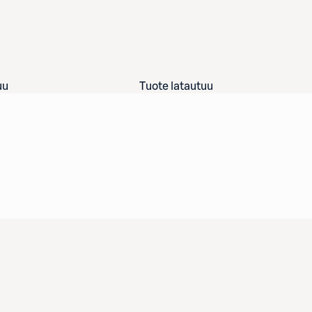
uu
Tuote latautuu