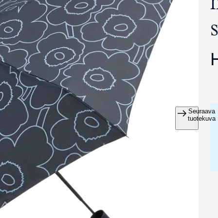
Seuraava
va suurennettuna
tuotekuva