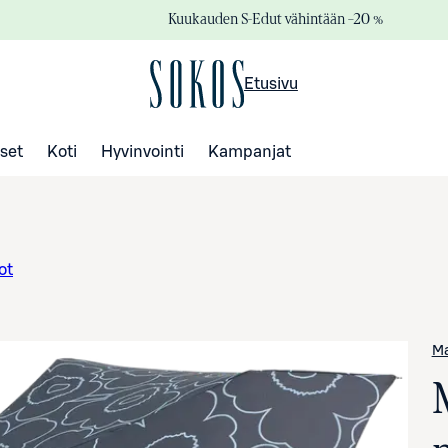
Kuukauden S-Edut vähintään –20 %
Etusivu
set
Koti
Hyvinvointi
Kampanjat
ot
M