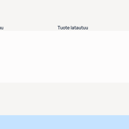
uu
Tuote latautuu