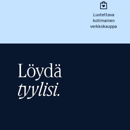
Luotettava
kotimainen
verkkokauppa
Löydä
tyylisi.