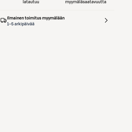
latautuu
myymäläsaatavuutta
Ilmainen toimitus myymälään
1–5 arkipäivää