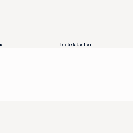
uu
Tuote latautuu