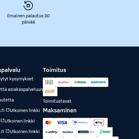
Ilmainen palautus 30
päivää
spalvelu
Toimitus
sytyt kysymykset
yttä asiakaspalveluun
autetta
Toimitustavat
Maksaminen
.fi
Ulkoinen linkki
Ulkoinen linkki
fi
Ulkoinen linkki