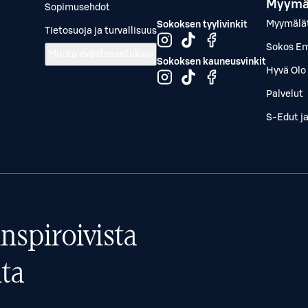
Myymä
Sopimusehdot
Myymälä
Sokoksen tyylivinkit
Tietosuoja ja turvallisuus
Sokos Em
Muuta evästeasetuksia
Sokoksen kauneusvinkit
Hyvä Olo 
Palvelut
S-Edut j
nspiroivista
ta