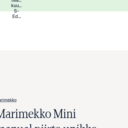
lisää
Lisätietoja
kuukauden
S-
Eduista
arimekko
Marimekko Mini