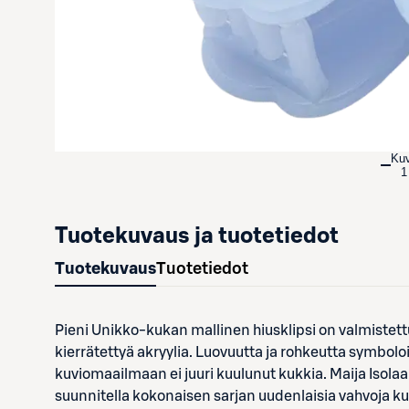
Ku
1
Tuotekuvaus ja tuotetiedot
Tuotekuvaus
Tuotetiedot
Pieni Unikko-kukan mallinen hiusklipsi on valmistettu
kierrätettyä akryylia. Luovuutta ja rohkeutta symbolo
kuviomaailmaan ei juuri kuulunut kukkia. Maija Isolaa
suunnitella kokonaisen sarjan uudenlaisia vahvoja k