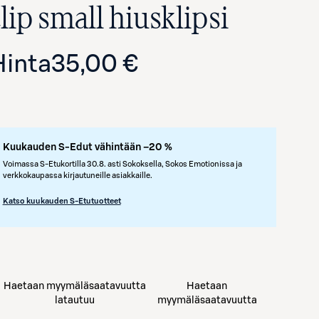
lip small hiusklipsi
Hinta
35,00 €
Kuukauden S-Edut vähintään –20 %
Voimassa S-Etukortilla 30.8. asti Sokoksella, Sokos Emotionissa ja
verkkokaupassa kirjautuneille asiakkaille.
Avaa tuotekuva suurennettuna
Katso kuukauden S-Etutuotteet
Haetaan myymäläsaatavuutta
Haetaan
latautuu
myymäläsaatavuutta