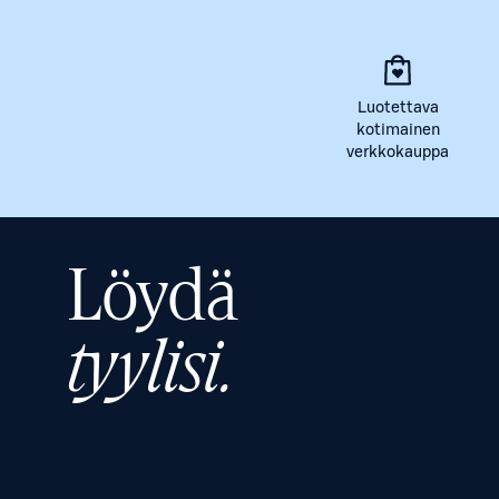
Luotettava
kotimainen
verkkokauppa
Löydä
tyylisi.