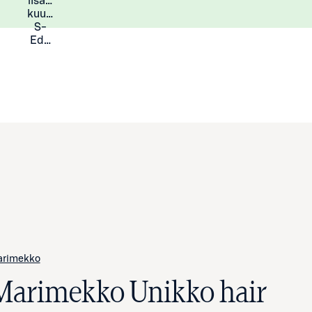
lisää
Lisätietoja
kuukauden
S-
Eduista
arimekko
Marimekko Unikko hair