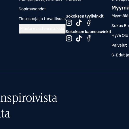
Myymä
Sopimusehdot
Myymälä
Sokoksen tyylivinkit
Tietosuoja ja turvallisuus
Sokos Em
Muuta evästeasetuksia
Sokoksen kauneusvinkit
Hyvä Olo 
Palvelut
S-Edut j
nspiroivista
ta