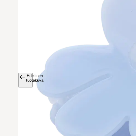
Edellinen
Avaa tuoteku
tuotekuva