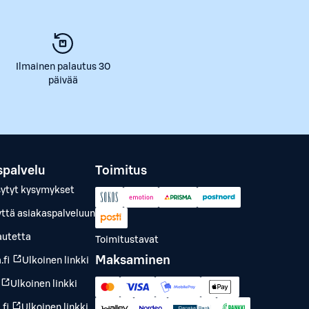
Ilmainen palautus 30
päivää
spalvelu
Toimitus
sytyt kysymykset
yttä asiakaspalveluun
autetta
Toimitustavat
Maksaminen
.fi
Ulkoinen linkki
Ulkoinen linkki
fi
Ulkoinen linkki