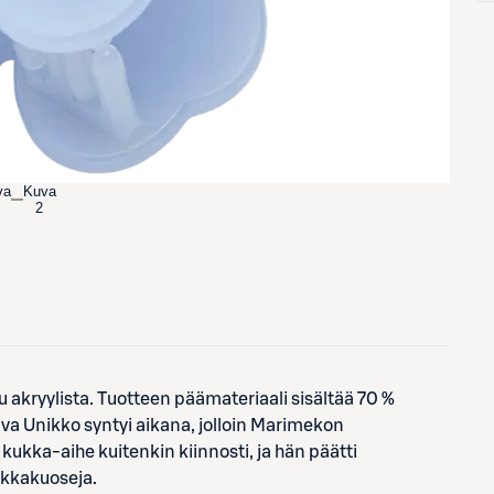
va
Kuva
2
 akryylista. Tuotteen päämateriaali sisältää 70 %
iva Unikko syntyi aikana, jolloin Marimekon
 kukka-aihe kuitenkin kiinnosti, ja hän päätti
ukkakuoseja.