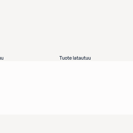
uu
Tuote latautuu