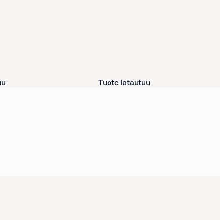
uu
Tuote latautuu