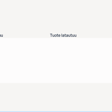
uu
Tuote latautuu