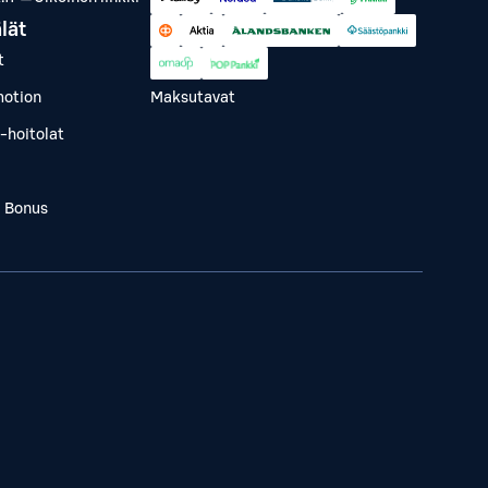
lät
t
otion
Maksutavat
-hoitolat
a Bonus