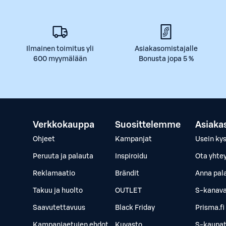
Ilmainen toimitus yli
Asiakasomistajalle
600 myymälään
Bonusta jopa 5 %
Verkkokauppa
Suosittelemme
Asiaka
Ohjeet
Kampanjat
Usein ky
Peruuta ja palauta
Inspiroidu
Ota yhte
Reklamaatio
Brändit
Anna pal
Takuu ja huolto
OUTLET
S-kanava
Saavutettavuus
Black Friday
Prisma.fi
Kampanjaetujen ehdot
Kuvasto
S-kaupat.