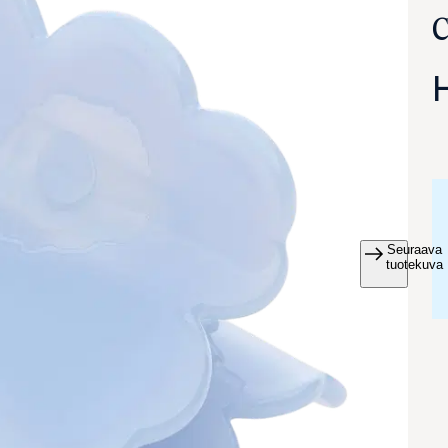
c
Seuraava
va suurennettuna
tuotekuva