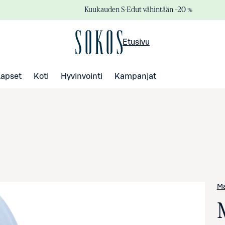
Kuukauden S-Edut vähintään –20 %
Etusivu
Lapset
Koti
Hyvinvointi
Kampanjat
M