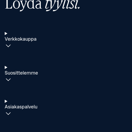
Löydä
tyylisi.
Verkkokauppa
Suosittelemme
Asiakaspalvelu