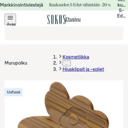
Kuukauden S-Edut vähintään –20 %
Markkinointiviestejä
kuuk
S-
Edui
Etusivu
Avaa
valikko
Kosmetiikka
Murupolku
…
Hiusklipsit ja -soljet
Uutuus