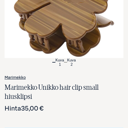
Avaa tuotekuva suurennettuna
Kuva
Kuva
1
2
Marimekko
Marimekko Unikko hair clip small
hiusklipsi
Hinta
35,00 €