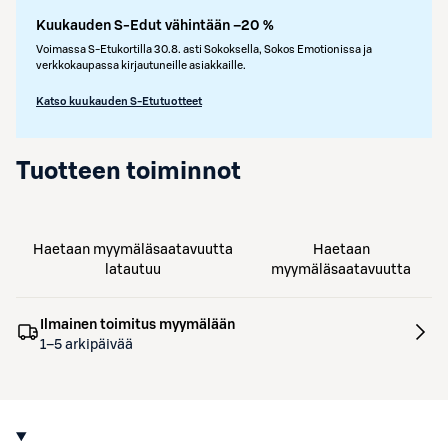
Kuukauden S-Edut vähintään –20 %
Voimassa S-Etukortilla 30.8. asti Sokoksella, Sokos Emotionissa ja
verkkokaupassa kirjautuneille asiakkaille.
Katso kuukauden S-Etutuotteet
Tuotteen toiminnot
Haetaan myymäläsaatavuutta
Haetaan
latautuu
myymäläsaatavuutta
Ilmainen toimitus myymälään
1–5 arkipäivää