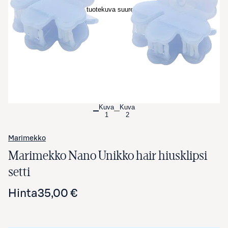
Avaa tuotekuva suurennettuna
Kuva
Kuva
1
2
Marimekko
Marimekko Nano Unikko hair hiusklipsi
setti
Hinta
35,00 €