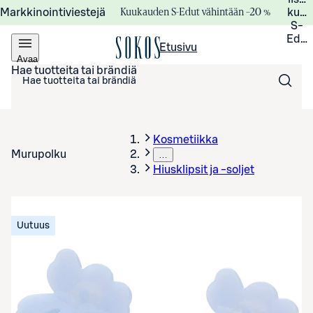
Kuukauden S-Edut vähintään –20 %
Markkinointiviestejä
kuuk
S-
Edui
Etusivu
Avaa
valikko
Hae tuotteita tai brändiä
Kosmetiikka
Murupolku
…
Hiusklipsit ja -soljet
Uutuus