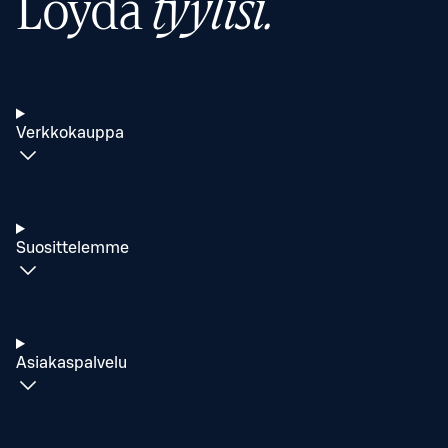
Löydä
tyylisi.
Verkkokauppa
Suosittelemme
Asiakaspalvelu