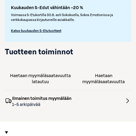
Kuukauden S-Edut vähintään –20 %
Voimassa S-Etukortilla 30.8. asti Sokoksella, Sokos Emotionissa ja
verkkokaupassa kirjautuneille asiakkaille.
Katso kuukauden S-Etutuotteet
Tuotteen toiminnot
Haetaan myymäläsaatavuutta
Haetaan
latautuu
myymäläsaatavuutta
Ilmainen toimitus myymälään
1–5 arkipäivää