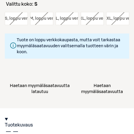
Valittu koko:
S
ko:
S
, loppu verkosta
koko:
M
, loppu verkosta
koko:
L
, loppu verkosta
koko:
XL
, loppu verkosta
koko:
XXL
, loppu ver
Tuote on loppu verkkokaupasta, mutta voit tarkastaa
myymäläsaatavuuden valitsemalla tuotteen värin ja
koon.
Haetaan myymäläsaatavuutta
Haetaan
latautuu
myymäläsaatavuutta
Tuotekuvaus