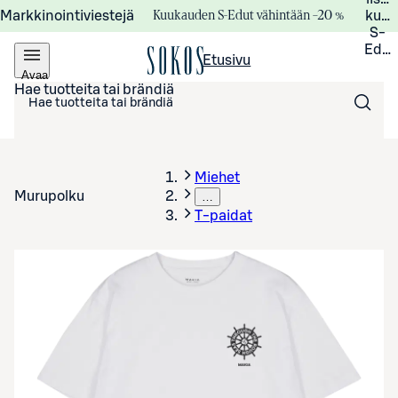
Kuukauden S-Edut vähintään –20 %
Markkinointiviestejä
kuuk
S-
Edui
Etusivu
Avaa
valikko
Hae tuotteita tai brändiä
Miehet
Murupolku
…
T-paidat