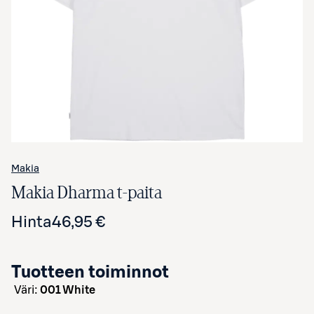
Avaa tuotekuva suurennettuna
Makia
Makia Dharma t-paita
Hinta
46,95 €
Tuotteen toiminnot
väri:
001 White