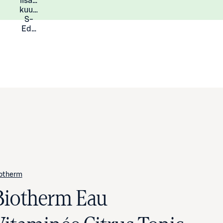
lisää
Lisätietoja
kuukauden
S-
Eduista
otherm
Biotherm Eau