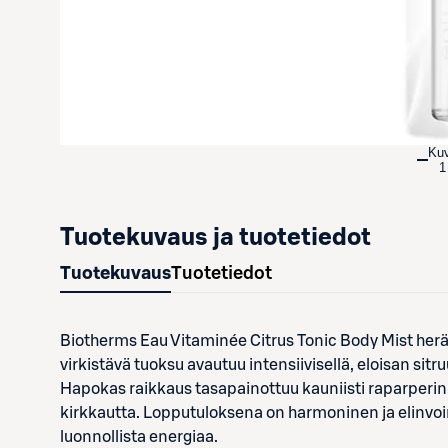
Ku
1
Tuotekuvaus ja tuotetiedot
Tuotekuvaus
Tuotetiedot
Biotherms Eau Vitaminée Citrus Tonic Body Mist herät
virkistävä tuoksu avautuu intensiivisellä, eloisan sitru
Hapokas raikkaus tasapainottuu kauniisti raparperin
kirkkautta. Lopputuloksena on harmoninen ja elinvo
luonnollista energiaa.