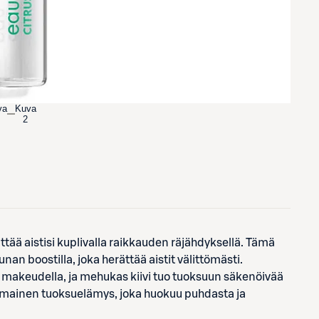
va
Kuva
2
tää aistisi kuplivalla raikkauden räjähdyksellä. Tämä
unan boostilla, joka herättää aistit välittömästi.
 makeudella, ja mehukas kiivi tuo tuoksuun säkenöivää
imainen tuoksuelämys, joka huokuu puhdasta ja