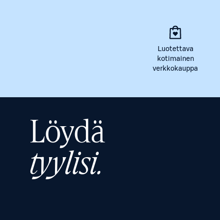
Luotettava
kotimainen
verkkokauppa
Löydä
tyylisi.