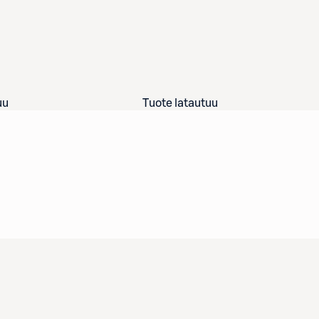
uu
Tuote latautuu