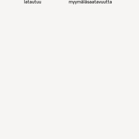
latautuu
myymäläsaatavuutta