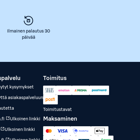
Ilmainen palautus 30
päivää
spalvelu
Toimitus
sytyt kysymykset
yttä asiakaspalveluun
autetta
Toimitustavat
Maksaminen
.fi
Ulkoinen linkki
Ulkoinen linkki