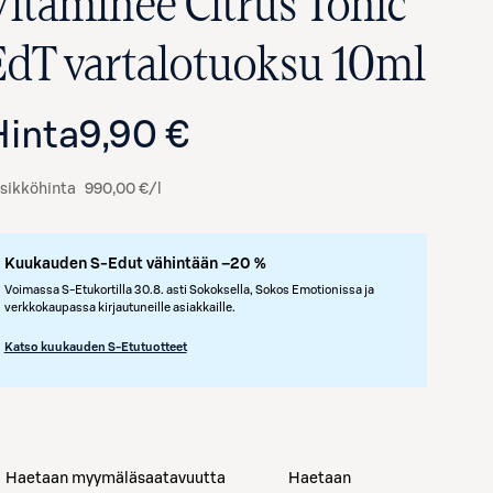
Vitaminée Citrus Tonic
EdT vartalotuoksu 10ml
Hinta
9,90 €
sikköhinta
990,00 €/l
Kuukauden S-Edut vähintään –20 %
Avaa tuotekuva suurennettuna
Voimassa S-Etukortilla 30.8. asti Sokoksella, Sokos Emotionissa ja
verkkokaupassa kirjautuneille asiakkaille.
Katso kuukauden S-Etutuotteet
Haetaan myymäläsaatavuutta
Haetaan