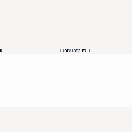
uu
Tuote latautuu