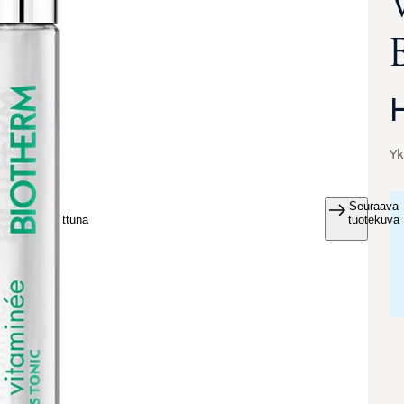
Yk
Seuraava
va suurennettuna
tuotekuva