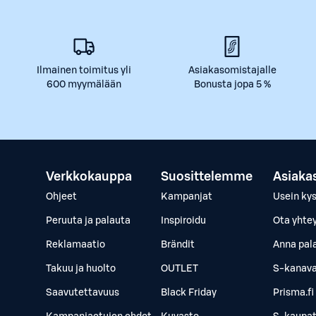
Ilmainen toimitus yli
Asiakasomistajalle
600 myymälään
Bonusta jopa 5 %
Verkkokauppa
Suosittelemme
Asiaka
Ohjeet
Kampanjat
Usein ky
Peruuta ja palauta
Inspiroidu
Ota yhte
Reklamaatio
Brändit
Anna pal
Takuu ja huolto
OUTLET
S-kanava
Saavutettavuus
Black Friday
Prisma.fi