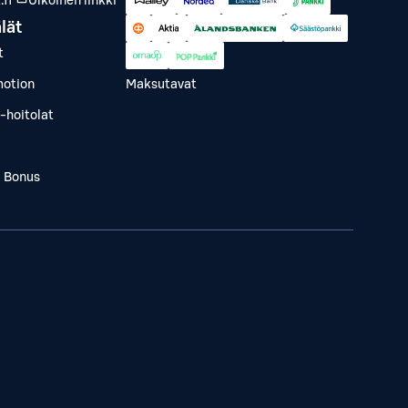
fi
Ulkoinen linkki
lät
t
otion
Maksutavat
-hoitolat
a Bonus