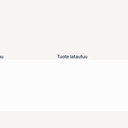
uu
Tuote latautuu