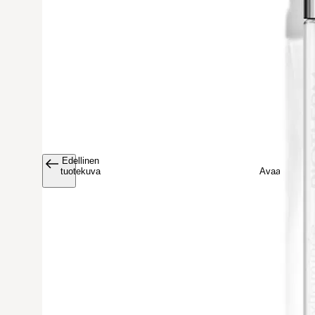
Edellinen
Avaa tuoteku
tuotekuva