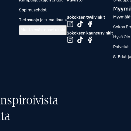
Kampanjaetujen ehdot
Kuvasto
S-kaupat.
Myymä
Sopimusehdot
Myymälä
Sokoksen tyylivinkit
Tietosuoja ja turvallisuus
Sokos Em
Muuta evästeasetuksia
Sokoksen kauneusvinkit
Hyvä Olo 
Palvelut
S-Edut j
nspiroivista
ta