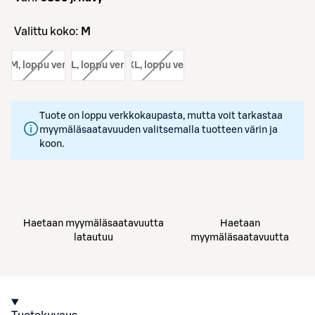
Valittu koko:
M
ko:
M
, loppu verkosta
koko:
L
, loppu verkosta
koko:
XL
, loppu verkosta
Tuote on loppu verkkokaupasta, mutta voit tarkastaa
myymäläsaatavuuden valitsemalla tuotteen värin ja
koon.
Haetaan myymäläsaatavuutta
Haetaan
latautuu
myymäläsaatavuutta