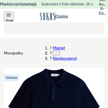
Kuukauden S-Edut vähintään –20 %
Markkinointiviestejä
kuuk
S-
Edui
Etusivu
Avaa
valikko
Miehet
Murupolku
…
Neulepuserot
Uutuus