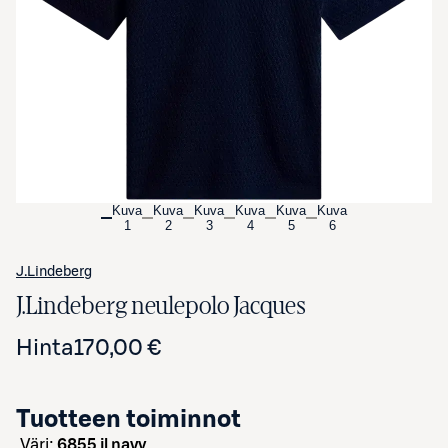
Avaa tuotekuva suurennettuna
Kuva
Kuva
Kuva
Kuva
Kuva
Kuva
1
2
3
4
5
6
J.Lindeberg
J.Lindeberg neulepolo Jacques
Hinta
170,00 €
Tuotteen toiminnot
väri:
6855 jl navy