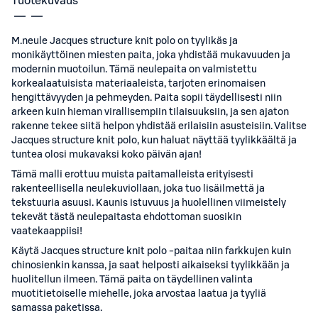
Tuotekuvaus
M.neule Jacques structure knit polo on tyylikäs ja
monikäyttöinen miesten paita, joka yhdistää mukavuuden ja
modernin muotoilun. Tämä neulepaita on valmistettu
korkealaatuisista materiaaleista, tarjoten erinomaisen
hengittävyyden ja pehmeyden. Paita sopii täydellisesti niin
arkeen kuin hieman virallisempiin tilaisuuksiin, ja sen ajaton
rakenne tekee siitä helpon yhdistää erilaisiin asusteisiin. Valitse
Jacques structure knit polo, kun haluat näyttää tyylikkäältä ja
tuntea olosi mukavaksi koko päivän ajan!
Tämä malli erottuu muista paitamalleista erityisesti
rakenteellisella neulekuviollaan, joka tuo lisäilmettä ja
tekstuuria asuusi. Kaunis istuvuus ja huolellinen viimeistely
tekevät tästä neulepaitasta ehdottoman suosikin
vaatekaappiisi!
Käytä Jacques structure knit polo -paitaa niin farkkujen kuin
chinosienkin kanssa, ja saat helposti aikaiseksi tyylikkään ja
huolitellun ilmeen. Tämä paita on täydellinen valinta
muotitietoiselle miehelle, joka arvostaa laatua ja tyyliä
samassa paketissa.