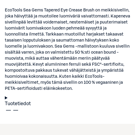
EcoTools Sea Gems Tapered Eye Crease Brush on meikkisivellin,
joka häivyttää ja muotoilee luomiväriä vaivattomasti. Kapeneva
sivellinpää levittää voidemaiset, nestemäiset ja puuterimaiset
luomivärit luomivakoon luoden pehmeää syvyyttä ja
luonnollista ilmettä. Tarkkaan muotoillut harjakset takaavat
tasaisen lopputuloksen ja saumattoman häivytyksen koko
luomelle ja luomivakoon. Sea Gems -mallistoon kuuluva sivellin
sisältää varren, joka on valmistettu 50 %:sti ocean bound -
muovista, mikä auttaa vähentämään meriin päätyvää
muovijätettä. Kevyt alumiininen ferruli sekä FSC®-sertifioitu,
kompostoituva pakkaus tukevat vähäjätteistä ja ympäristöä
huomioivaa kokonaisuutta. Kuten kaikki EcoTools-
meikkisiveltimet, myös tämä sivellin on 100 % vegaaninen ja
PETA-sertifioidusti eläinkokeeton.
Tuotetiedot