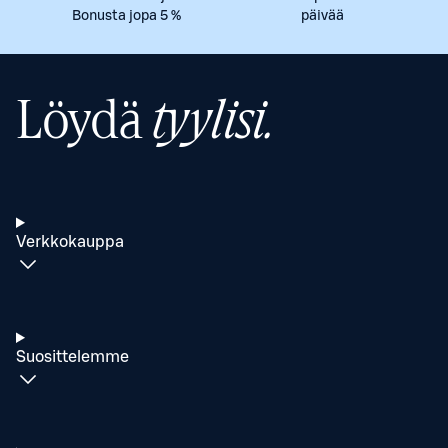
Bonusta jopa 5 %
päivää
Löydä
tyylisi.
Verkkokauppa
Suosittelemme