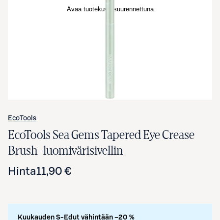
Avaa tuotekuva suurennettuna
EcoTools
EcoTools Sea Gems Tapered Eye Crease
Brush -luomivärisivellin
Hinta
11,90 €
Kuukauden S-Edut vähintään –20 %