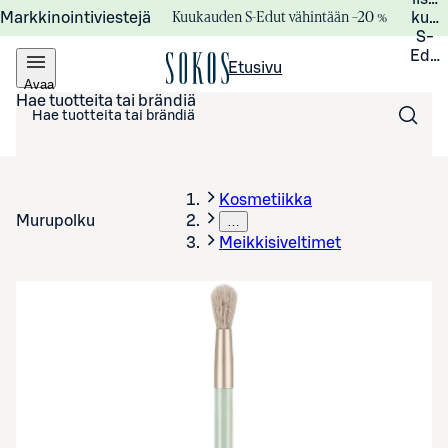
Kuukauden S-Edut vähintään –20 %
Markkinointiviestejä
kuuk
S-
Edui
Etusivu
Avaa
valikko
Hae tuotteita tai brändiä
Kosmetiikka
Murupolku
…
Meikkisiveltimet