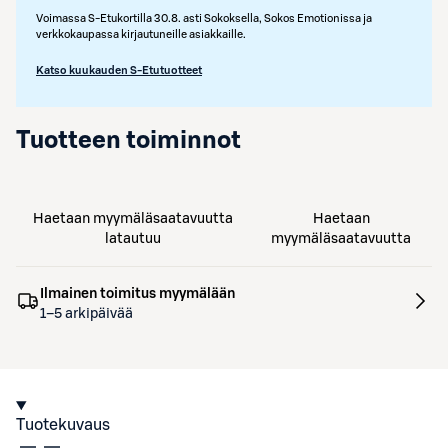
Voimassa S-Etukortilla 30.8. asti Sokoksella, Sokos Emotionissa ja
verkkokaupassa kirjautuneille asiakkaille.
Katso kuukauden S-Etutuotteet
Tuotteen toiminnot
Haetaan myymäläsaatavuutta
Haetaan
latautuu
myymäläsaatavuutta
Ilmainen toimitus myymälään
1–5 arkipäivää
Tuotekuvaus