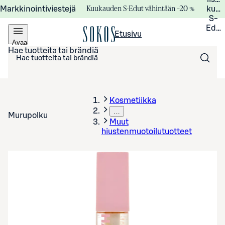
Kuukauden S-Edut vähintään –20 %
Markkinointiviestejä
kuuk
S-
Edui
Etusivu
Avaa
valikko
Hae tuotteita tai brändiä
Kosmetiikka
…
Murupolku
Muut
hiustenmuotoilutuotteet