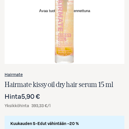
Avaa tuotekuva suurennettuna
Hairmate
Hairmate kissy oil dry hair serum 15 ml
Hinta
5,90 €
Yksikköhinta
393,33 €/l
Kuukauden S-Edut vähintään –20 %