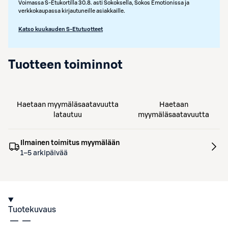
Voimassa S-Etukortilla 30.8. asti Sokoksella, Sokos Emotionissa ja
verkkokaupassa kirjautuneille asiakkaille.
Katso kuukauden S-Etutuotteet
Tuotteen toiminnot
Haetaan myymäläsaatavuutta
Haetaan
latautuu
myymäläsaatavuutta
Ilmainen toimitus myymälään
1–5 arkipäivää
Tuotekuvaus