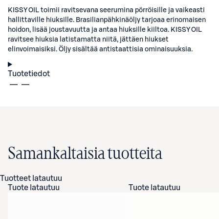
KISSY OIL toimii ravitsevana seerumina pörröisille ja vaikeasti
hallittaville hiuksille. Brasilianpähkinäöljy tarjoaa erinomaisen
hoidon, lisää joustavuutta ja antaa hiuksille kiiltoa. KISSY OIL
ravitsee hiuksia latistamatta niitä, jättäen hiukset
elinvoimaisiksi. Öljy sisältää antistaattisia ominaisuuksia.
Tuotetiedot
Samankaltaisia tuotteita
Tuotteet latautuu
Tuote latautuu
Tuote latautuu