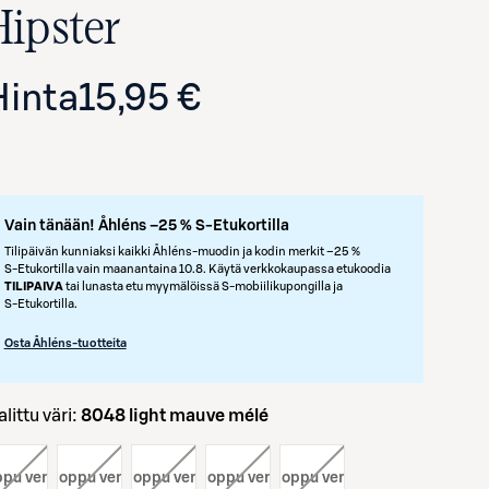
Hipster
Hinta
15,95 €
Vain tänään! Åhléns –25 % S-Etukortilla
Tilipäivän kunniaksi kaikki Åhléns-muodin ja kodin merkit –25 %
S‑Etukortilla vain maanantaina 10.8. Käytä verkkokaupassa etukoodia
TILIPAIVA
tai lunasta etu myymälöissä S‑mobiilikupongilla ja
S‑Etukortilla.
Osta Åhléns-tuotteita
Valittu väri:
8048 light mauve mélé
oppu verkosta
väri:
, loppu verkosta
väri:
, loppu verkosta
väri:
, loppu verkosta
väri:
, loppu verkosta