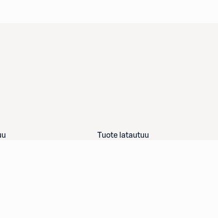
uu
Tuote latautuu