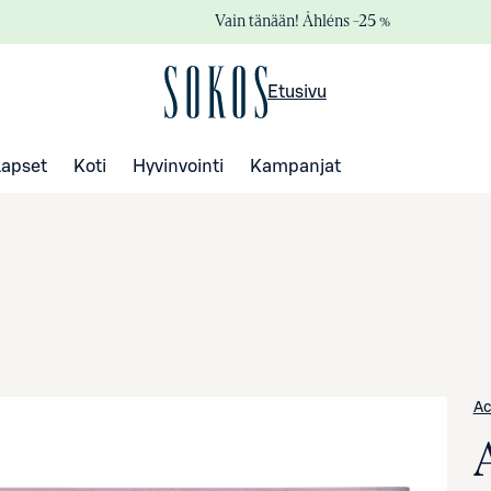
Vain tänään! Åhléns –25 %
Etusivu
Lapset
Koti
Hyvinvointi
Kampanjat
Ac