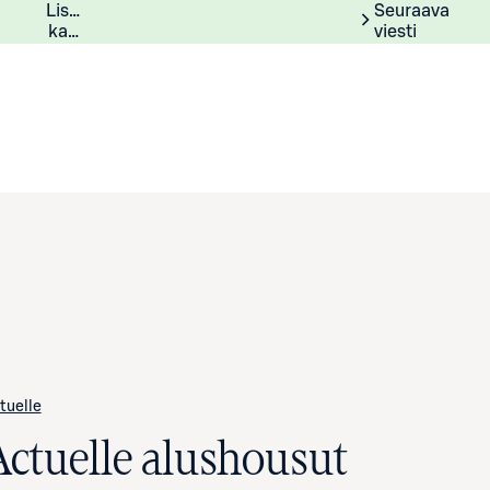
Lisätiedot
Lisätietoja
Seuraava
kampanjasta
viesti
tuelle
Actuelle alushousut