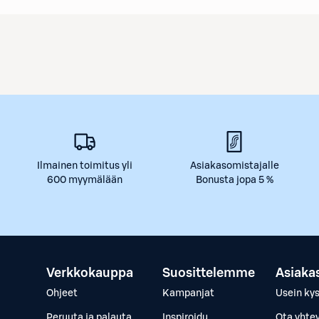
Ilmainen toimitus yli
Asiakasomistajalle
600 myymälään
Bonusta jopa 5 %
Verkkokauppa
Suosittelemme
Asiaka
Ohjeet
Kampanjat
Usein ky
Peruuta ja palauta
Inspiroidu
Ota yhte