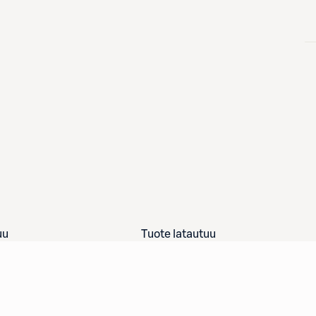
uu
Tuote latautuu