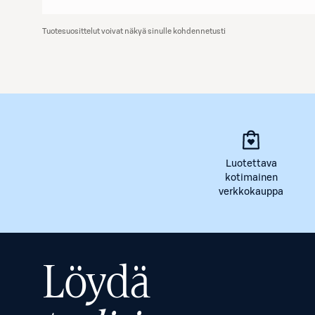
Tuotesuosittelut voivat näkyä sinulle kohdennetusti
Luotettava
kotimainen
verkkokauppa
Löydä