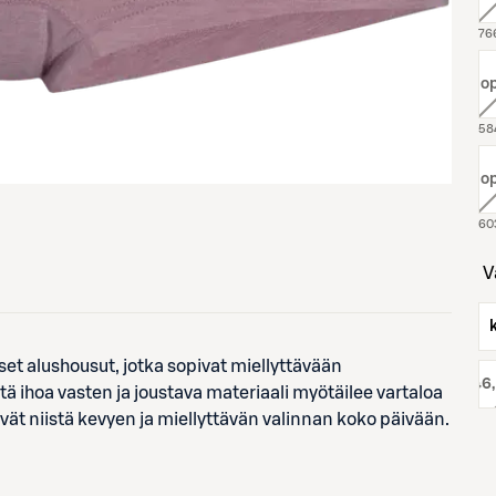
väri:
, l
väri:
, l
et alushousut, jotka sopivat miellyttävään
koko:
46
 ihoa vasten ja joustava materiaali myötäilee vartaloa
vät niistä kevyen ja miellyttävän valinnan koko päivään.