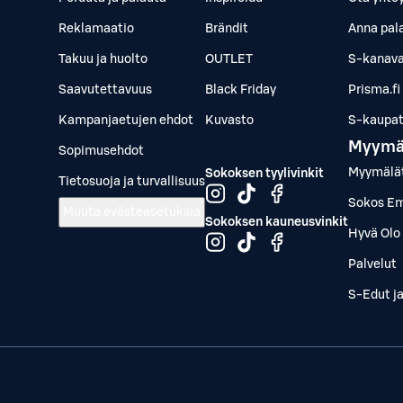
Reklamaatio
Brändit
Anna pal
Takuu ja huolto
OUTLET
S-kanava
Saavutettavuus
Black Friday
Prisma.fi
Kampanjaetujen ehdot
Kuvasto
S-kaupat.
Myymä
Sopimusehdot
Myymälä
Sokoksen tyylivinkit
Tietosuoja ja turvallisuus
Sokos Em
Muuta evästeasetuksia
Sokoksen kauneusvinkit
Hyvä Olo 
Palvelut
S-Edut j