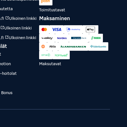
autetta
Toimitustavat
Maksaminen
.fi
Ulkoinen linkki
Ulkoinen linkki
fi
Ulkoinen linkki
lät
t
otion
Maksutavat
-hoitolat
a Bonus