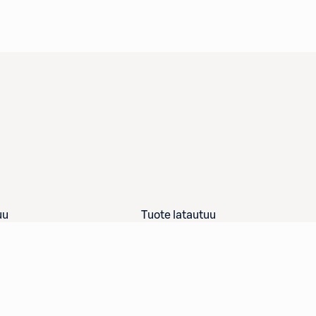
uu
Tuote latautuu