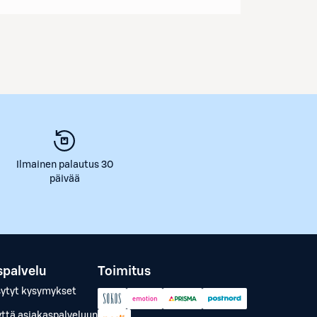
Ilmainen palautus 30
päivää
spalvelu
Toimitus
sytyt kysymykset
yttä asiakaspalveluun