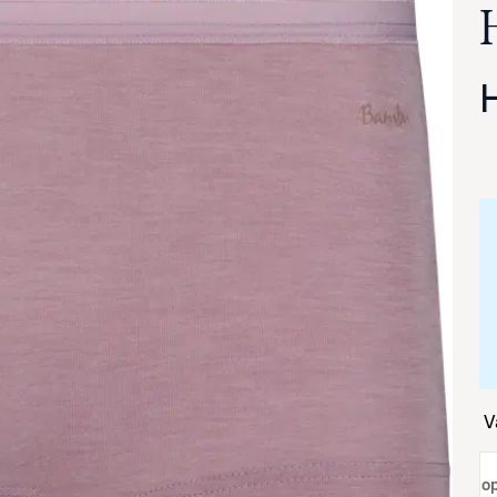
va suurennettuna
väri:
, l