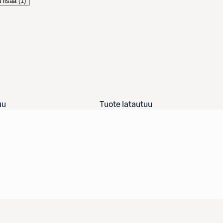
 lisää (
1
)
uu
Tuote latautuu