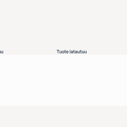
uu
Tuote latautuu