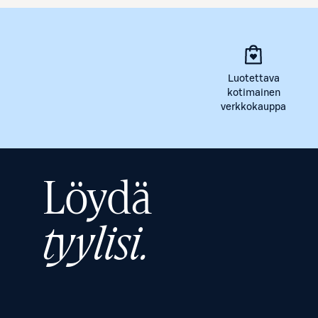
Luotettava
kotimainen
verkkokauppa
Löydä
tyylisi.