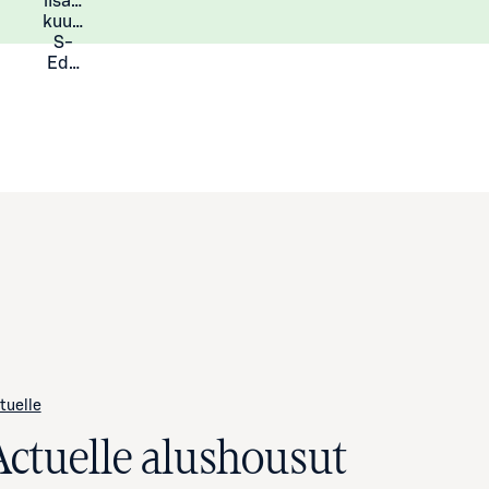
lisää
Lisätietoja
kuukauden
S-
Eduista
tuelle
Actuelle alushousut