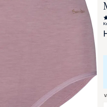
Ke
va suurennettuna