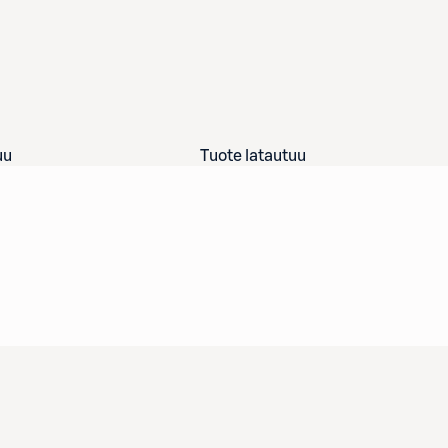
uu
Tuote latautuu