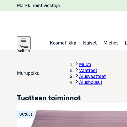
Markkinointiviestejä
Kosmetiikka
Naiset
Miehet
Avaa
valikko
Muoti
Vaatteet
Murupolku
Alusvaatteet
Alushousut
Tuotteen toiminnot
Uutuus