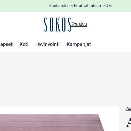
Kuukauden S-Edut vähintään –20 %
Etusivu
Lapset
Koti
Hyvinvointi
Kampanjat
Ac