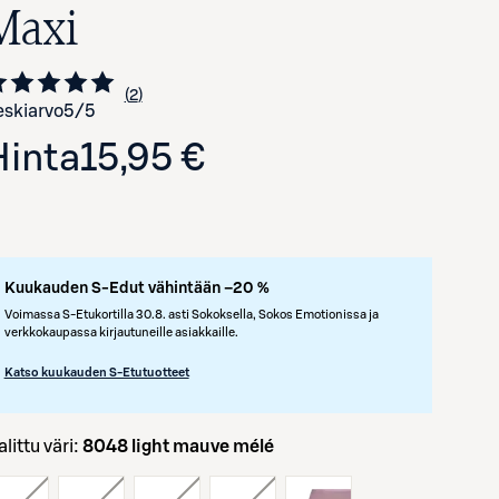
Maxi
2
Siirry arvioihin
kappaletta
skiarvo
5
/5
Hinta
15,95 €
Kuukauden S-Edut vähintään –20 %
Voimassa S-Etukortilla 30.8. asti Sokoksella, Sokos Emotionissa ja
verkkokaupassa kirjautuneille asiakkaille.
Katso kuukauden S-Etutuotteet
Valittu väri:
8048 light mauve mélé