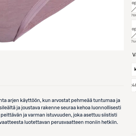
väri:
, l
väri:
, l
koko:
4
inta arjen käyttöön, kun arvostat pehmeää tuntumaa ja
ileältä ja joustava rakenne seuraa kehoa luonnollisesti
peittävän ja varman istuvuuden, joka asettuu siististi
usvaatteesta luotettavan perusvaatteen moniin hetkiin.