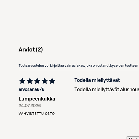
Arviot (
2
)
Tuotearvostelun voi kirjoittaa vain asiakas, joka on ostanut kyseisen tuotte
Todella miellyttävät
Todella miellyttävät alushou
arvosana
5
/5
Lumpeenkukka
24.07.2026
VAHVISTETTU OSTO