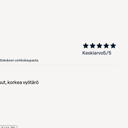
Keskiarvo
5
/5
en Sokoksen verkkokaupasta.
sut, korkea vyötärö