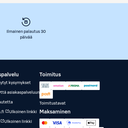
Ilmainen palautus 30
päivää
spalvelu
Toimitus
sytyt kysymykset
yttä asiakaspalveluun
autetta
Toimitustavat
Maksaminen
.fi
Ulkoinen linkki
Ulkoinen linkki