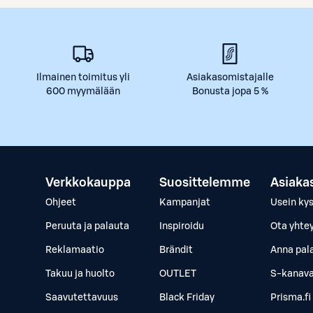
Ilmainen toimitus yli
Asiakasomistajalle
600 myymälään
Bonusta jopa 5 %
Verkkokauppa
Suosittelemme
Asiaka
Ohjeet
Kampanjat
Usein ky
Peruuta ja palauta
Inspiroidu
Ota yhte
Reklamaatio
Brändit
Anna pal
Takuu ja huolto
OUTLET
S-kanava
Saavutettavuus
Black Friday
Prisma.fi