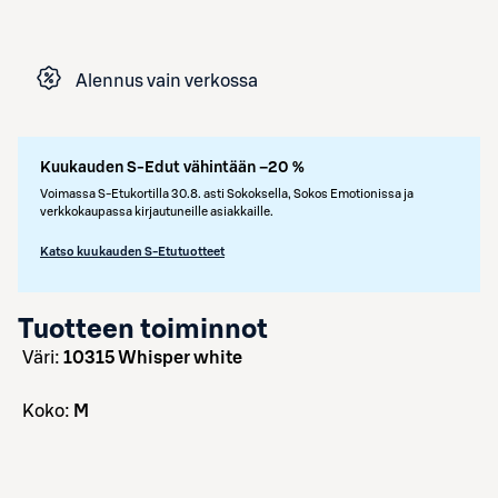
Alennus vain verkossa
Kuukauden S-Edut vähintään –20 %
Voimassa S-Etukortilla 30.8. asti Sokoksella, Sokos Emotionissa ja
verkkokaupassa kirjautuneille asiakkaille.
Katso kuukauden S-Etutuotteet
Tuotteen toiminnot
väri:
10315 Whisper white
koko:
M