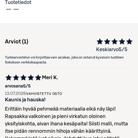
Tuotetiedot
Arviot (
1
)
Keskiarvo
5
/5
Tuotearvostelun voi kirjoittaa vain asiakas, joka on ostanut kyseisen tuotteen
Sokoksen verkkokaupasta.
Meri K.
arvosana
5
/5
13.07.2026
VAHVISTETTU OSTO
Kaunis ja hauska!
Erittäin hyvää pehmeää materiaalia eikä näy läpi!
Rapsakka valkoinen ja pieni virkatun oloinen
yksityiskohta, aivan ihana kesäpaita! Siisti malli, mutta
itse pidän rennommin hihoja vähän käärittyinä.