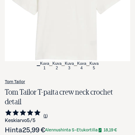
Avaa tuotekuva suurennettuna
Kuva
Kuva
Kuva
Kuva
Kuva
1
2
3
4
5
Tom Tailor
Tom Tailor T-paita crew neck crochet
detail
1
Siirry arvioihin
kappale
Keskiarvo
5
/5
Hinta
25,99 €
Alennushinta S-Etukortilla
18,19 €