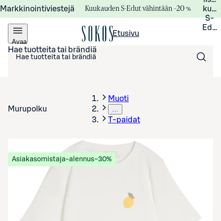
Kuukauden S-Edut vähintään –20 %
Markkinointiviestejä
kuuk
S-
Edui
Etusivu
Avaa
valikko
Hae tuotteita tai brändiä
Muoti
Murupolku
…
T-paidat
Asiakasomistaja-alennus
−30%