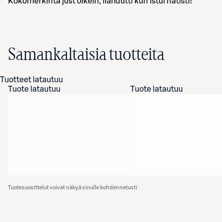
Kokomerkintä just oikein, ilahdutti kun istui nätisti!
Samankaltaisia tuotteita
Tuotteet latautuu
Tuote latautuu
Tuote latautuu
Tuotesuosittelut voivat näkyä sinulle kohdennetusti