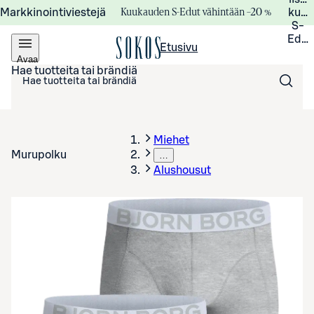
Kuukauden S-Edut vähintään –20 %
Markkinointiviestejä
kuuk
S-
Edui
Etusivu
Avaa
valikko
Hae tuotteita tai brändiä
Miehet
Murupolku
…
Alushousut