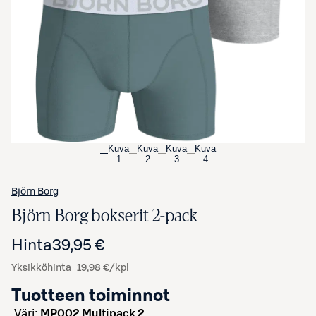
Avaa tuotekuva suurennettuna
Kuva
Kuva
Kuva
Kuva
1
2
3
4
Björn Borg
Björn Borg bokserit 2-pack
Hinta
39,95 €
Yksikköhinta
19,98 €/kpl
Tuotteen toiminnot
väri:
MP002 Multipack 2