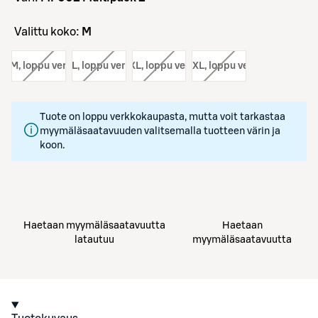
Valittu koko:
M
ko:
M
, loppu verkosta
koko:
L
, loppu verkosta
koko:
XL
, loppu verkosta
koko:
XXL
, loppu verkosta
Tuote on loppu verkkokaupasta, mutta voit tarkastaa
myymäläsaatavuuden valitsemalla tuotteen värin ja
koon.
Haetaan myymäläsaatavuutta
Haetaan
latautuu
myymäläsaatavuutta