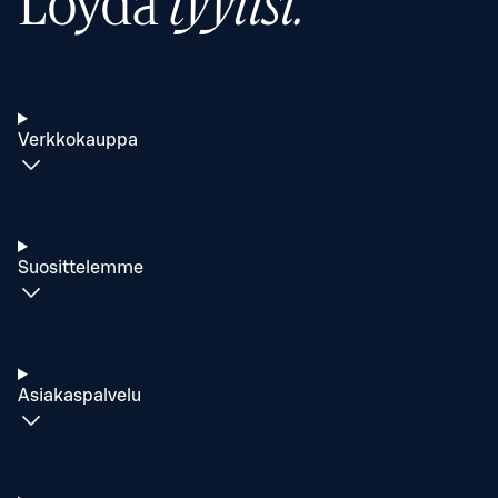
Löydä
tyylisi.
Verkkokauppa
Suosittelemme
Asiakaspalvelu