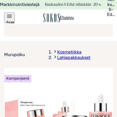
Kuukauden S-Edut vähintään –20 %
Markkinointiviestejä
kuuk
S-
Edui
Etusivu
Avaa
valikko
Kosmetiikka
Murupolku
Lahjapakkaukset
Kampanjaerä
Avaa tuotekuva suurennettuna