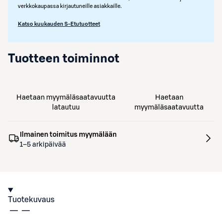
verkkokaupassa kirjautuneille asiakkaille.
Katso kuukauden S-Etutuotteet
Tuotteen toiminnot
Haetaan myymäläsaatavuutta
Haetaan
latautuu
myymäläsaatavuutta
Ilmainen toimitus myymälään
1–5 arkipäivää
Tuotekuvaus