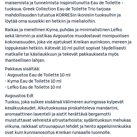
maisemista ja tunnelmista inspiroitunutta Eau de Toilette -
tuoksua. Greek Collection Eau de Toilette Trio tarjoaa
mahdollisuuden tutustua KORRESin ikonisiin tuoksuihin ja
löytää oma suosikki eri hetkiin ja mielialoihin.
Raikas ja merellinen Kyma, puhdas ja minimalistinen Lefko
sekä lämmin ja aistikas Avgoustos muodostavat monipuolisen
kokonaisuuden, joka vie ajatukset Kreikan aurinkoon, mereen ja
loppukesän hetkiin. Kätevät 10 ml pullot sopivat täydellisesti
matkalle tai käsilaukkuun ja tekevät pakkauksesta myös
ihanteellisen lahjan.
Pakkaus sisältää:
• Avgoustos Eau de Toilette 10 ml
• Kyma Eau de Toilette 10 ml
• Lefko Eau de Toilette 10 ml
Avgoustos Edt
Tuoksu, joka sulkee sisäänsä Välimeren auringossa kylpevät
kesäkuukaudet. Alkutuoksussa pirskahteleva mandariini,
aromaattinen laventeli ja aistit herättävä bergamotti
muistuttavat vehreistä sitrustarhoista; sydäntuoksun mehukas
viikuna, raikkaat sitruunapuun lehdet ja hento appelsiininkukka
ovat kuin kunnianosoitus Kreikan runsaalle luonnolle.