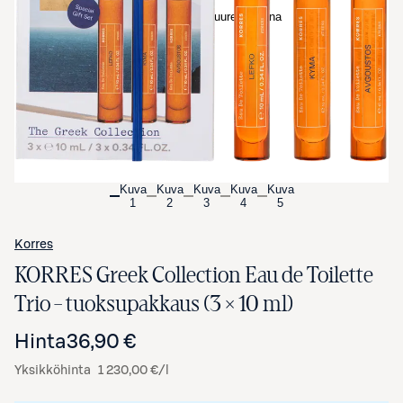
Avaa tuotekuva suurennettuna
Kuva
Kuva
Kuva
Kuva
Kuva
1
2
3
4
5
Korres
KORRES Greek Collection Eau de Toilette
Trio – tuoksupakkaus (3 × 10 ml)
Hinta
36,90 €
Yksikköhinta
1 230,00 €/l