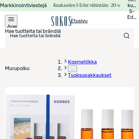
Kuukauden S-Edut vähintään –20 %
Markkinointiviestejä
kuuk
S-
Edui
Etusivu
Avaa
valikko
Hae tuotteita tai brändiä
Kosmetiikka
Murupolku
…
Tuoksupakkaukset