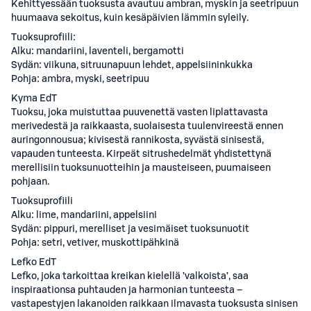
Kehittyessään tuoksusta avautuu ambran, myskin ja seetripuun
huumaava sekoitus, kuin kesäpäivien lämmin syleily.
Tuoksuprofiili:
Alku: mandariini, laventeli, bergamotti
Sydän: viikuna, sitruunapuun lehdet, appelsiininkukka
Pohja: ambra, myski, seetripuu
Kyma EdT
Tuoksu, joka muistuttaa puuvenettä vasten liplattavasta
merivedestä ja raikkaasta, suolaisesta tuulenvireestä ennen
auringonnousua; kivisestä rannikosta, syvästä sinisestä,
vapauden tunteesta. Kirpeät sitrushedelmät yhdistettynä
merellisiin tuoksunuotteihin ja mausteiseen, puumaiseen
pohjaan.
Tuoksuprofiili
Alku: lime, mandariini, appelsiini
Sydän: pippuri, merelliset ja vesimäiset tuoksunuotit
Pohja: setri, vetiver, muskottipähkinä
Lefko EdT
Lefko, joka tarkoittaa kreikan kielellä ’valkoista’, saa
inspiraationsa puhtauden ja harmonian tunteesta –
vastapestyjen lakanoiden raikkaan ilmavasta tuoksusta sinisen