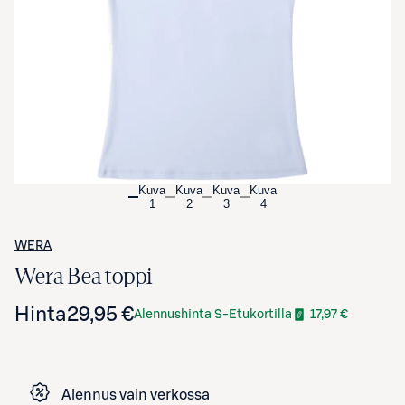
Avaa tuotekuva suurennettuna
Kuva
Kuva
Kuva
Kuva
1
2
3
4
WERA
Wera Bea toppi
Hinta
29,95 €
Alennushinta S-Etukortilla
17,97 €
Alennus vain verkossa