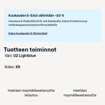
Kuukauden S-Edut vähintään –20 %
Voimassa S-Etukortilla 30.8. asti Sokoksella, Sokos Emotionissa ja
verkkokaupassa kirjautuneille asiakkaille.
Katso kuukauden S-Etutuotteet
Tuotteen toiminnot
väri:
02 Lightblue
koko:
XS
Haetaan myymäläsaatavuutta
Haetaan
latautuu
myymäläsaatavuutta