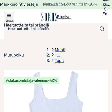
Kuukauden S-Edut vähintään –20 %
Markkinointiviestejä
kuuk
S-
Edui
Etusivu
Avaa
valikko
Hae tuotteita tai brändiä
Muoti
Murupolku
…
Topit
Asiakasomistaja-alennus
−40%