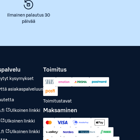
Ilmainen palautus 30
päivää
spalvelu
Toimitus
sytyt kysymykset
yttä asiakaspalveluun
autetta
Toimitustavat
Maksaminen
.fi
Ulkoinen linkki
Ulkoinen linkki
fi
Ulkoinen linkki