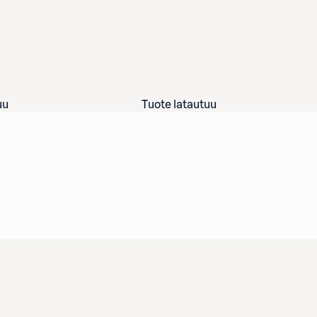
uu
Tuote latautuu