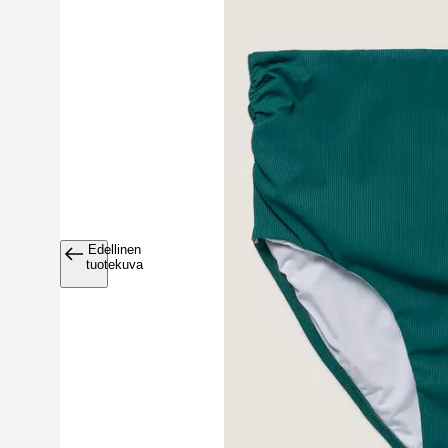
Edellinen
Avaa tuoteku
tuotekuva