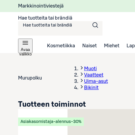
Markkinointiviestejä
Hae tuotteita tai brändiä
Kosmetiikka
Naiset
Miehet
Lap
Avaa
valikko
Muoti
Vaatteet
Murupolku
Uima-asut
Bikinit
Tuotteen toiminnot
Asiakasomistaja-alennus
−30%