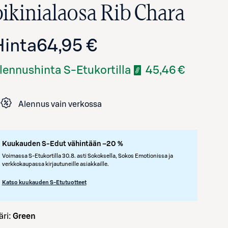
bikinialaosa Rib Chara
Hinta
64,95 €
lennushinta S-Etukortilla
45,46 €
Alennus vain verkossa
Avaa tuotekuva suurennettuna
Kuukauden S-Edut vähintään –20 %
Voimassa S-Etukortilla 30.8. asti Sokoksella, Sokos Emotionissa ja
verkkokaupassa kirjautuneille asiakkaille.
Katso kuukauden S-Etutuotteet
väri:
Green