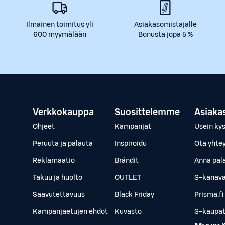
Ilmainen toimitus yli
Asiakasomistajalle
600 myymälään
Bonusta jopa 5 %
Verkkokauppa
Suosittelemme
Asiaka
Ohjeet
Kampanjat
Usein ky
Peruuta ja palauta
Inspiroidu
Ota yhte
Reklamaatio
Brändit
Anna pal
Takuu ja huolto
OUTLET
S-kanava
Saavutettavuus
Black Friday
Prisma.fi
Kampanjaetujen ehdot
Kuvasto
S-kaupat.