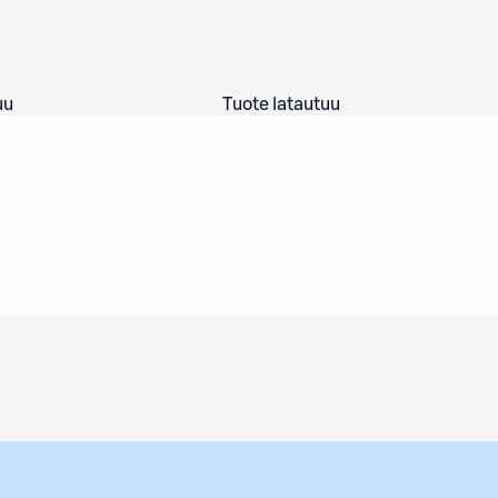
uu
Tuote latautuu