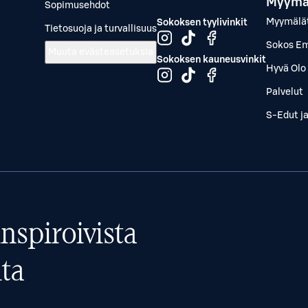
Myymä
Sopimusehdot
Myymälä
Sokoksen tyylivinkit
Tietosuoja ja turvallisuus
Sokos Em
Muuta evästeasetuksia
Sokoksen kauneusvinkit
Hyvä Olo 
Palvelut
S-Edut j
nspiroivista
ta