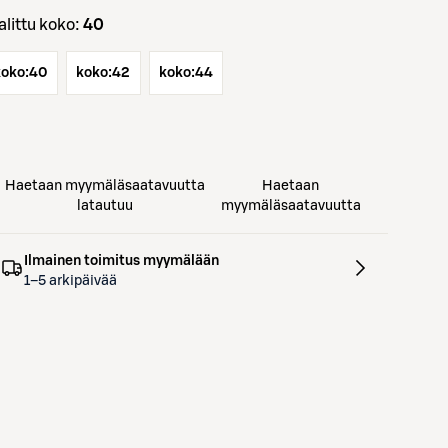
Valittu koko:
40
koko:
40
koko:
42
koko:
44
Haetaan myymäläsaatavuutta
Haetaan
latautuu
myymäläsaatavuutta
Ilmainen toimitus myymälään
1–5 arkipäivää