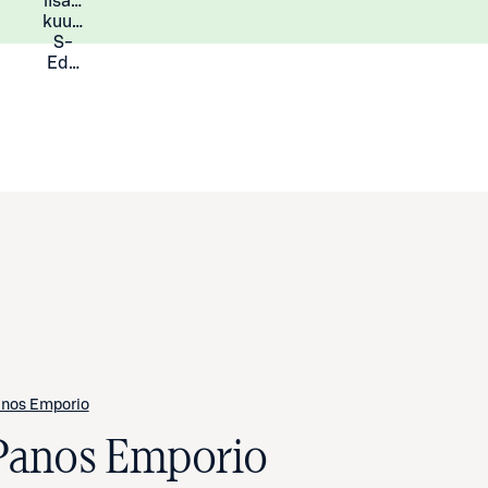
lisää
Lisätietoja
kuukauden
S-
Eduista
nos Emporio
Panos Emporio