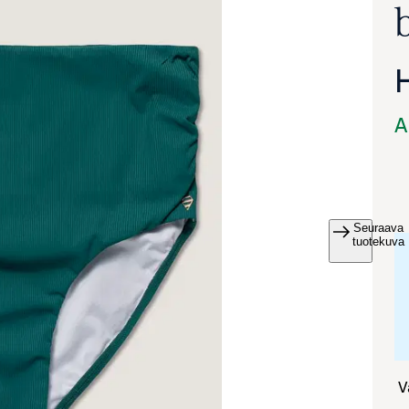
A
Seuraava
va suurennettuna
tuotekuva