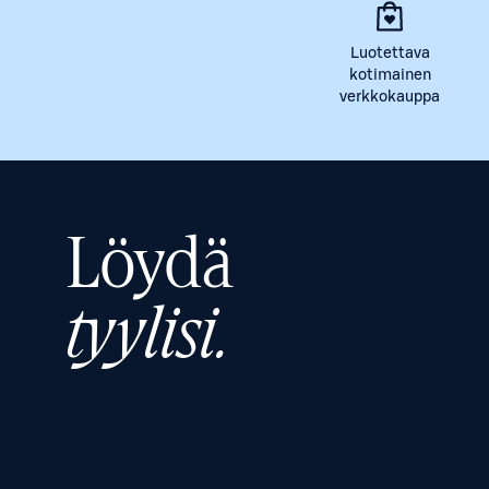
Luotettava
kotimainen
verkkokauppa
Löydä
tyylisi.