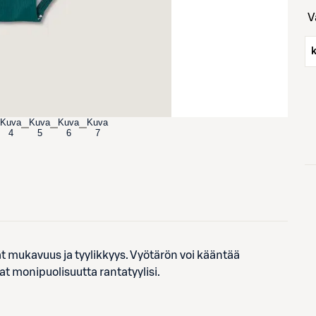
Kuva
Kuva
Kuva
Kuva
4
5
6
7
t mukavuus ja tyylikkyys. Vyötärön voi kääntää
at monipuolisuutta rantatyylisi.