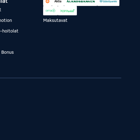
lät
t
otion
Maksutavat
-hoitolat
a Bonus