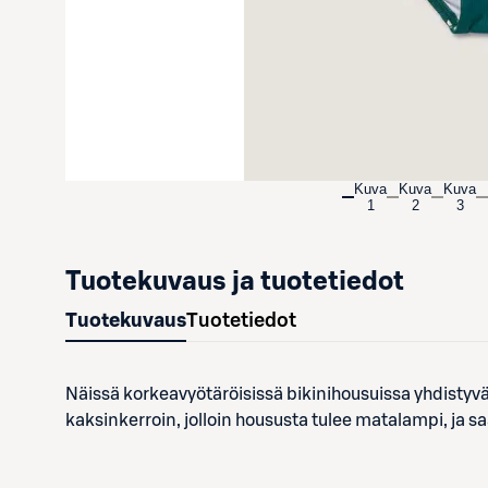
Kuva
Kuva
Kuva
1
2
3
Tuotekuvaus ja tuotetiedot
Tuotekuvaus
Tuotetiedot
Näissä korkeavyötäröisissä bikinihousuissa yhdistyvä
kaksinkerroin, jolloin housusta tulee matalampi, ja sa