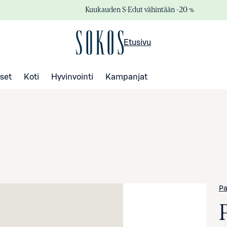
Kuukauden S-Edut vähintään –20 %
Etusivu
set
Koti
Hyvinvointi
Kampanjat
Pa