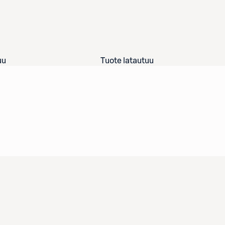
uu
Tuote latautuu