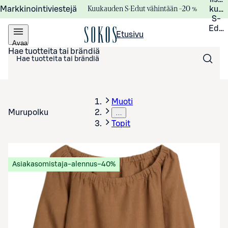
Kuukauden S-Edut vähintään –20 %
Markkinointiviestejä
kuuk
S-
Edui
Etusivu
Avaa
valikko
Hae tuotteita tai brändiä
Muoti
Murupolku
…
Topit
Asiakasomistaja-alennus
−40%