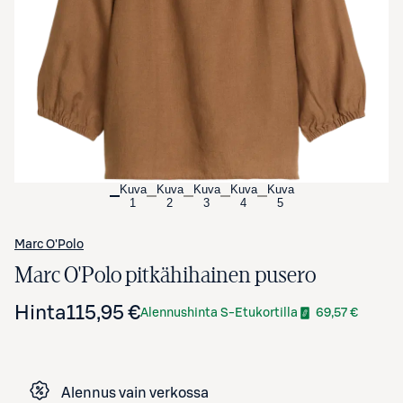
Avaa tuotekuva suurennettuna
Kuva
Kuva
Kuva
Kuva
Kuva
1
2
3
4
5
Marc O'Polo
Marc O'Polo pitkähihainen pusero
Hinta
115,95 €
Alennushinta S-Etukortilla
69,57 €
Alennus vain verkossa