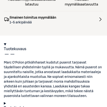
latautuu
myymäläsaatavuutta
Ilmainen toimitus myymälään
1–5 arkipäivää
Tuotekuvaus
Marc O'Polon pitkähihaiset kudotut puserot tarjoavat
täydellisen yhdistelmän tyyliä ja mukavuutta. Nämä puserot on
suunniteltu naisille, jotka arvostavat laadukkaita materiaaleja
ja ajankohtaista muotoilua. Ne sopivat erinomaisesti niin
arkeen kuin juhlaan ja tarjoavat monia mahdollisuuksia
yhdistää eri asusteiden kanssa. Laadukas kangas takaa
miellyttävän tuntuman ja kestävyyden, mikä tekee näistä
puseroista luotettavan valinnan moneen tilaisuuteen.